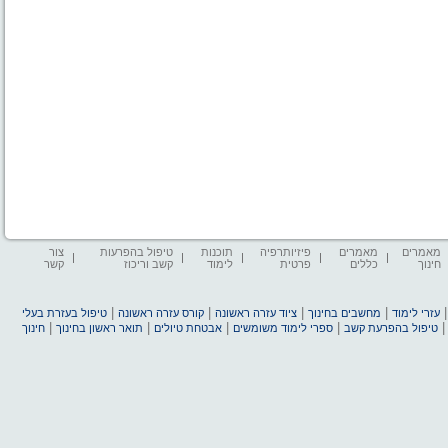
מאמרים
מאמרים
פיזיותרפיה
תוכנות
טיפול בהפרעות
צור
חינוך
כללים
פרטית
לימוד
קשב וריכוז
קשר
|
|
|
|
עזרי לימוד
מחשבים בחינוך
ציוד עזרה ראשונה
קורס עזרה ראשונה
טיפול בעזרת בעלי
|
|
|
|
טיפול בהפרעת קשב
ספרי לימוד משומשים
אבטחת טיולים
תואר ראשון בחינוך
חינוך