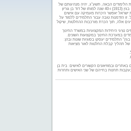
ת הלימודים הבאה, תשע"ג, יהיה מנהיגותם של
ראשי הממשלה לשעבר, דוד בן גוריון ומנחם בגין. בשנת הלימודים הבאה יצוין 100 שנה להולדת מנחם בגין (1913) ו-40 שנה למותו של דוד בן גוריון
ינת ישראל יאפשר היכרות מעמיקה עם אישים
. זו הזדמנות טובה עבור התלמידים ללמוד על
גים אלה, תוך הכרת מורכבות ההחלטות, שיקול
ם נציגי היחידות המקצועיות במשרד החינוך
למדים במערכת החינוך במקצועות השונים.
גין" התלמידים יעסקו בסוגיות שונות ובהן:
ות של תהליך קבלת החלטות לאור מציאות
.
.
ם באתרים ובמוזיאונים הקשורים לאישים: בית בן
ות בעקבות תחנות בחייהם של שני האישים ותחרות