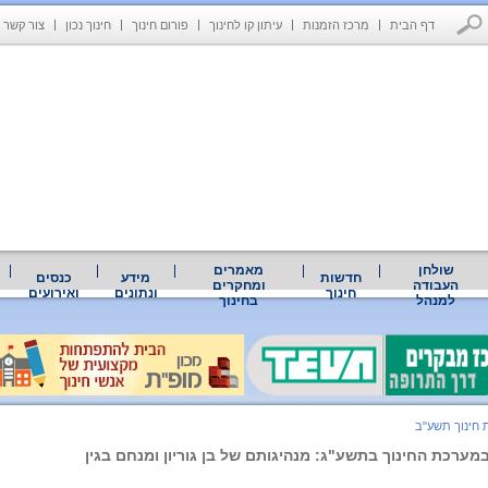
דף הבית
מרכז הזמנות
עיתון קו לחינוך
פורום חינוך
חינוך נכון
צור קשר
שולחן
מאמרים
חדשות
מידע
כנסים
העבודה
ומחקרים
חינוך
ונתונים
ואירועים
למנהל
בחינוך
 חינוך תשע"ב
מערכת החינוך בתשע"ג: מנהיגותם של בן גוריון ומנחם בגין