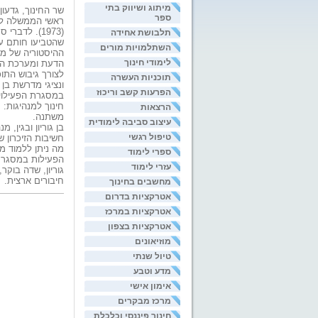
מיתוג ושיווק בתי
שר החינוך, גדעו
ספר
(1973). לד
תלבושת אחידה
שהטביעו חותם על
השתלמויות מורים
ההיסטוריה של מד
לימודי חינוך
הדעת ומערכת הע
לצורך גיבוש התו
תוכניות העשרה
ונציגי מדרשת בן
הפרעות קשב וריכוז
במסגרת הפעילויות
חינוך למנהיגות:
הרצאות
משתנה.
עיצוב סביבה לימודית
בן גוריון ובגין, 
טיפול רגשי
חשיבות הזיכרון 
מה ניתן ללמוד מ
ספרי לימוד
הפעילות במסגרת ה
עזרי לימוד
גוריון, שדה בוקר
חיבורים ארצית.
מחשבים בחינוך
אטרקציות בדרום
אטרקציות במרכז
אטרקציות בצפון
מוזיאונים
טיול שנתי
מדע וטבע
אימון אישי
מרכז מבקרים
חינוך פיננסי וכלכלת