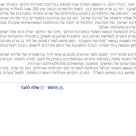
ן סער, הכריז היום, כי הנושא המרכז שבו תעסוק בהרחבה מערכת החינוך במהלך שנ
ברי סער: "העיסוק של התלמידים בחזונם ובפעילותם של שניים מגדולי המנהיגים של מד
 אופיה ודמותה של מדינת ישראל, כמו גם עם אירועים היסטוריים בחיי מדינת ישראל
ינת ישראל, ועל מנהיגות. התלמידים ילמדו על ההחלטות המשמעותיות שקיבלו מנהי
רכים שהנחתה אותם".
כנית להטמעת הנושא השנתי במערכת החינוך, מינה שר החינוך ועדת היגוי שלה שותפי
 גוריון והמרכז למורשת מנחם בגין. התוכנית שתגובש תשולב בתוכניות החינוכיות הנ
 השונות בנושא "מנהיגות מעצבת - חזון ומעש לאור דמותם של דוד בן גוריון ומנחם ב
 חזון ומעשה בחיי מנהיג. הבנת החשיבות של החזון והדרכים ליישומו, הבנת המורכב
מנהיגים פורצי דרך: חזונם לאור אירועים מכוננים וציוני דרך בהיסטוריה של מדינת ישראל
של דמויות מופת במורשת הדורות המתאפיינים במחויבות לעם, לארץ ולמוסר הנביאים
מנהיגותם של האישים: מחזונם, ממעשיהם ומהחלטותיהם הערכיות.
נושא השנתי תכלול פעילויות לימודיות לצד פעילויות חווייתיות, כמו ימי שדה, סיורי
, מוזיאון בגין ומוזיאון האצ"ל . כמו כן יתקיימו פעילויות העשרה נוספות, למשל צעד
הדפס
שלח לחבר