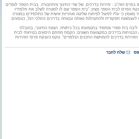
ו בפרס הזה"ב - זהירות בדרכים, של שרי החינוך והתחבורה. בבית הספר לומדים
י פיגור קל, בגילאי 6-21. בנימוקים להענקת הפרס לבית הספר מצוין; ''בית הספר שם לו למטרה לשלב את תלמידיו
 מאמין כי עליו לפעול לפיתוח שליטה ואחריות אישית של התלמידים במטרה
 לעצמאות תפקודית ולהתנהלות נאותה ובטוחה בדרכים כהולכי רגל, כנוסעים
יבה בית ספרי ומתמיד בהטמעתו בכל כיתותיו. הצוות החינוכי, בהובלת
 הבטיחות בדרכים במקצועות השונים: הקמת מתחם היסעים בטיחותי לבית
 הזהירות בדרכים להמחשת התכנים הנלמדים''. טקס הענקת פרסי הזהירות
פס
שלח לחבר