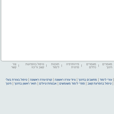
מאמרים
מאמרים
פיזיותרפיה
תוכנות
טיפול בהפרעות
צור
חינוך
כללים
פרטית
לימוד
קשב וריכוז
קשר
|
|
|
|
עזרי לימוד
מחשבים בחינוך
ציוד עזרה ראשונה
קורס עזרה ראשונה
טיפול בעזרת בעלי
|
|
|
|
טיפול בהפרעת קשב
ספרי לימוד משומשים
אבטחת טיולים
תואר ראשון בחינוך
חינוך