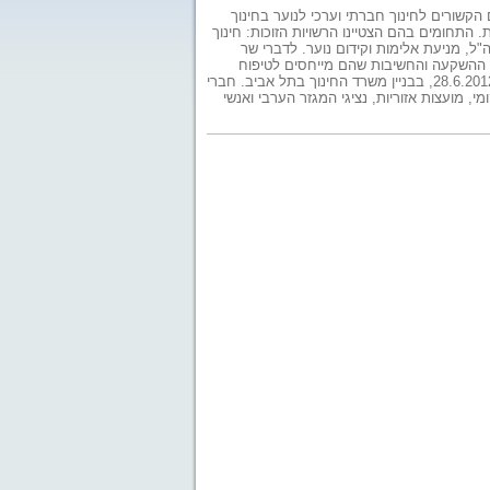
הקשורים לחינוך חברתי וערכי לנוער בחינוך
. התחומים בהם הצטיינו הרשויות הזוכות: חינוך
"ל, מניעת אלימות וקידום נוער. לדברי שר
 על ההשקעה והחשיבות שהם מייחסים לטיפוח
החינוך הערכי-חברתי ולקידום מעורבות חברתית בקרב בני הנוער". הפרס יוענק על ידי שר החינוך ב-28.6.2012, בבניין משרד החינוך בתל אביב. חברי
 מועצות אזוריות, נציגי המגזר הערבי ואנשי