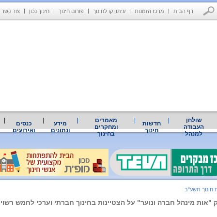
דף הבית
מרכז הזמנות
עיתון קו לחינוך
פורום חינוך
חינוך נכון
צור קשר
שולחן
מאמרים
חדשות
מידע
כנסים
העבודה
ומחקרים
חינוך
ונתונים
ואירועים
למנהל
בחינוך
 חינוך תשע"ב
ק "אות מינהל חברה ונוער" על הצטיינות בחינוך חברתי וערכי לחמש רשויו