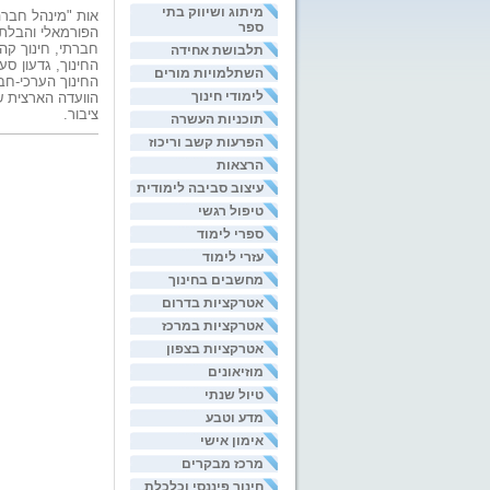
מיתוג ושיווק בתי
אות "מינהל חברה
ספר
הפורמאלי והבלתי 
חברתי, חינוך קה
תלבושת אחידה
החינוך, גדעון ס
השתלמויות מורים
לימודי חינוך
הוועדה הארצית ש
ציבור.
תוכניות העשרה
הפרעות קשב וריכוז
הרצאות
עיצוב סביבה לימודית
טיפול רגשי
ספרי לימוד
עזרי לימוד
מחשבים בחינוך
אטרקציות בדרום
אטרקציות במרכז
אטרקציות בצפון
מוזיאונים
טיול שנתי
מדע וטבע
אימון אישי
מרכז מבקרים
חינוך פיננסי וכלכלת