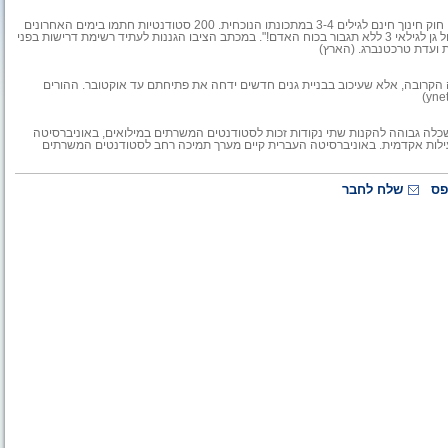
סטודנטיות לחינוך לגיל הרך במכללת לוינסקי הודיעו כי לא ייקחו חלק ביישום חוק חינוך חינם לגילים 3-4 במתכונתו הנוכחית. 200 סטודנטיות חתמו בימים האחרונים
על מכתב בכותרת "סטודנטיות במכללת לוינסקי מסרבות לקבל על עצמן ניהול גן לגילאי 3 ללא תגבור בכוח האדם!". במכתב הציבו הגננות לעתיד רשימת דרישות בפני
 ועדת טרכטנברג. (הארץ)
קשה ליישם את החלת חוק חינוך חינם לגילאי 3 כבר בשנה הקרובה, אלא שעיכוב בבניית גנים חדשים ידחה את פתיחתם עד אוקטובר. ההורים
ה גבוהה להקנות שתי נקודות זכות לסטודנטים המשרתים במילואים, באוניברסיטה
פעילות אקדמית. באוניברסיטה העברית קיים מערך תמיכה רחב לסטודנטים המשרתים
פס
שלח לחבר