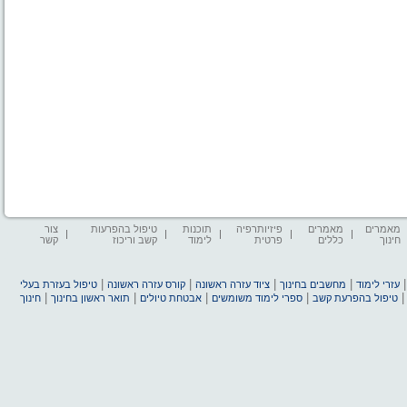
מאמרים
מאמרים
פיזיותרפיה
תוכנות
טיפול בהפרעות
צור
חינוך
כללים
פרטית
לימוד
קשב וריכוז
קשר
|
|
|
|
עזרי לימוד
מחשבים בחינוך
ציוד עזרה ראשונה
קורס עזרה ראשונה
טיפול בעזרת בעלי
|
|
|
|
טיפול בהפרעת קשב
ספרי לימוד משומשים
אבטחת טיולים
תואר ראשון בחינוך
חינוך