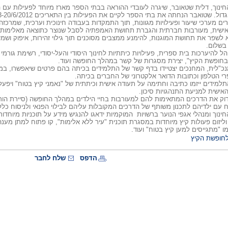
ינוך, דלית שטאובר, שיגרה לעובדי ההוראה בבתי הספר מארז מיוחד לפעילות עם
ל. שטואבר הנחתה את בתי הספר לקיים את הפעילות בין התאריכים 13-20/6/2012.
ים מערכי שיעור ופעילויות מגוונות, תוך התמקדות בעבודה חינוכית וערכית, שמרכזה
אישית, מעורבות חברתית והגברת תחושת האמפתיה לסבל שנוצר כתוצאה מאלימות א
 לשפר את תחושת המוגנות, להימנע ממצבים מסוכנים תוך גילוי זהירות, איפוק ושמ
בשלום.
ל להיערכות בית ספרית, פעילויות כיתתיות לחינוך היסודי והעל-יסודי, רשימת גורמי סי
 בחופשת הקיץ", יצירת מסגרות של קשר במהלך החופשה ועוד.
נכ"לית, המחנכים יצטיידו בדף קשר של התלמידים בכיתה בהם פרטים שיאפשרו, במי
 הטלפון וכתובות הדואר אלקטרוני של החברים בכיתה.
התלמידים ייזמו כתיבה וחתימה על תעודה אישית וכיתתית של "נאמני קיץ בטוח" ויפע
אישית למניעת התנהגויות סיכון.
בדוק את הדרכים המתאימות להם למעורבות בחיי הילדים במהלך החופשה (סיירת הורי
ח עם ילדיהם לתכנון משותף של הדרכים המקובלות עליהם לבילוי הפנאי ולניסוח כל
ינוך ומנהלי אגפי הנוער ברשויות המוקמיות ידאגו להנגיש מידע על תוכניות מיוחדות
וליזום פעולות קיץ מיוחדות במסגרת תוכנית "עיר ללא אלימות", קו פתוח למתן מענה
מו "מתגייסים למען קיץ בטוח" ועוד.
לחופשת הקיץ
הדפס
שלח לחבר