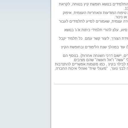
 התלמידים בנושא חופשת קיץ בטוחה, לקראת
 טיפוח המודעות והאחריות העצמית, איפוק
ו ניכור.
ירה עצמית, שאמורים לסייע לתלמידים לעבור
וע, עלון להורי תלמידי כיתות א'-ו' בנושא
דת הצורך, ליצור קשר עמם. כל תלמיד יקבל
לו עוד במהלך שנת הלימודים ובחופשת הקיץ
ם, יישום דרכי השגחה אחרות). בנוסף הם
לי "עשה" ו"אל תעשה" שהם מציבים.
 לבילוי בקיץ , כמו מקומות אפשריים להתנדבות
 לבני נוער, "מעגלי שיח" ואוהלי איכות החברה,