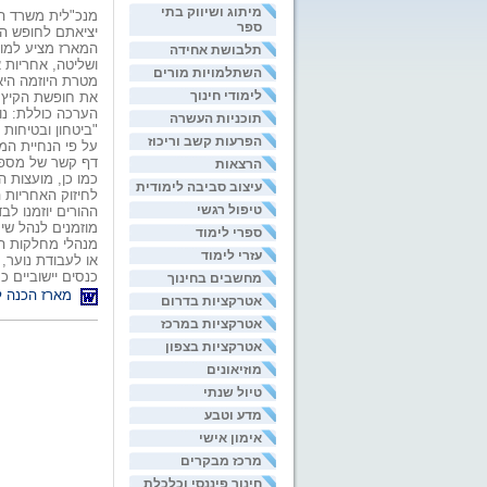
מיתוג ושיווק בתי
מנכ"לית משרד הח
ספר
יציאתם לחופש הגדו
המארז מציע למור
תלבושת אחידה
ושליטה, אחריות 
השתלמויות מורים
מטרת היוזמה היא
לימודי חינוך
את חופשת הקיץ 
הערכה כוללת: נוה
תוכניות העשרה
"ביטחון ובטיחות
הפרעות קשב וריכוז
על פי הנחיית המ
דף קשר של מספרי
הרצאות
כמו כן, מועצות 
עיצוב סביבה לימודית
לחיזוק האחריות ה
טיפול רגשי
ההורים יוזמנו ל
מוזמנים לנהל שי
ספרי לימוד
מנהלי מחלקות הח
עזרי לימוד
או לעבודת נוער, 
כנסים יישוביים כ
מחשבים בחינוך
מארז הכנה 
אטרקציות בדרום
אטרקציות במרכז
אטרקציות בצפון
מוזיאונים
טיול שנתי
מדע וטבע
אימון אישי
מרכז מבקרים
חינוך פיננסי וכלכלת