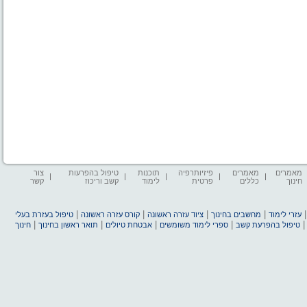
מאמרים
מאמרים
פיזיותרפיה
תוכנות
טיפול בהפרעות
צור
חינוך
כללים
פרטית
לימוד
קשב וריכוז
קשר
|
|
|
|
עזרי לימוד
מחשבים בחינוך
ציוד עזרה ראשונה
קורס עזרה ראשונה
טיפול בעזרת בעלי
|
|
|
|
טיפול בהפרעת קשב
ספרי לימוד משומשים
אבטחת טיולים
תואר ראשון בחינוך
חינוך