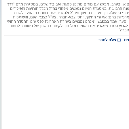
יום א', בערב, מפגש עם מורים מתיכון פסגת זאב בירושלים, במסגרת מיזם "דרך
שנה הרביעית. במסגרת המיזם נפגשים מפקדי צה"ל מכלל הזרועות והפיקודים
וף הפעולה בין מערכת החינוך וצה"ל ולהגביר את נכונות בני הנוער לשרת
כזיות בהם: אתגרי החינוך, יחסי צבא-חברה, צה"ל כצבא העם, והשותפות
ון סער, אמר במפגש: "אנחנו נמצאים בישורת האחרונה לפני שינוי ההסדר החוקי
ה- לגבש הסדר שמגביר את השוויון בנטל תוך לקיחה בחשבון של השונות- לחתור
חברה".
פס
שלח לחבר