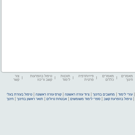
מאמרים
מאמרים
פיזיותרפיה
תוכנות
טיפול בהפרעות
צור
חינוך
כללים
פרטית
לימוד
קשב וריכוז
קשר
|
|
|
|
עזרי לימוד
מחשבים בחינוך
ציוד עזרה ראשונה
קורס עזרה ראשונה
טיפול בעזרת בעלי
|
|
|
|
טיפול בהפרעת קשב
ספרי לימוד משומשים
אבטחת טיולים
תואר ראשון בחינוך
חינוך