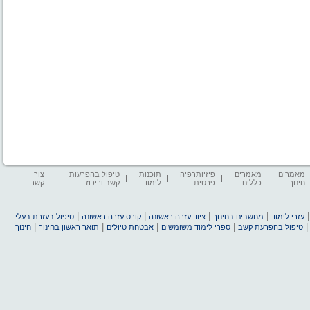
מאמרים
מאמרים
פיזיותרפיה
תוכנות
טיפול בהפרעות
צור
חינוך
כללים
פרטית
לימוד
קשב וריכוז
קשר
|
|
|
|
עזרי לימוד
מחשבים בחינוך
ציוד עזרה ראשונה
קורס עזרה ראשונה
טיפול בעזרת בעלי
|
|
|
|
טיפול בהפרעת קשב
ספרי לימוד משומשים
אבטחת טיולים
תואר ראשון בחינוך
חינוך