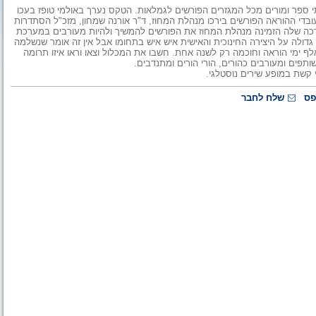
 החינוך נפרד השבוע בטקס חגיגי מ-773 מנהלי בתי ספר ומורים מכל המגזרים הפורשים לגמלאות. הטקס נערך באולמי טופז בעכו
עובדי ההוראה הפורשים בירכו מנהלת המחוז, ד"ר אורנה שמחון, מזכ"ל הסתדרות
 הברכה שלה הזמינה מנהלת המחוז את הפורשים להמשיך ולהיות מעורבים במערכת
גדולה על היצירה החינוכית והאישית איש איש בתחומו אבל אין זה אומר שנשלמה
אכה. למעלה מ-700 הפורשים מהם אנונפרדים היום שווים 140 אלף ימי הוראה וחוכמה רק לשנה אחת. חשבו את המכלול וצאו וראו איזו תרומה
פים ומעורבים כהורים, הורי הורים ומתנדבים.
קשת במופע שירים נוסטלגי.
פס
שלח לחבר