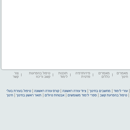
מאמרים
מאמרים
פיזיותרפיה
תוכנות
טיפול בהפרעות
צור
חינוך
כללים
פרטית
לימוד
קשב וריכוז
קשר
|
|
|
|
עזרי לימוד
מחשבים בחינוך
ציוד עזרה ראשונה
קורס עזרה ראשונה
טיפול בעזרת בעלי
|
|
|
|
טיפול בהפרעת קשב
ספרי לימוד משומשים
אבטחת טיולים
תואר ראשון בחינוך
חינוך