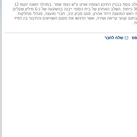
במועצה המקומית גן יבנה הונחה בשבוע שעבר אבן הפינה להקמת שלב נוסף בבניין התיכון הצומח אורט ע"ש נעמי שמר. במהלך השנה יוקמו 12
כיתות הלימוד האחרונות במתחם. עם סיום הבנייה ימנה בית הספר 36 כיתות. השלב האחרון של בית הספר ייבנה בהשקעה של כ-6 מיליון שקלים.
 ראש המועצה דרור אהרון, סגנו סביון יניב, חברי מועצה, מנהלי מחלקות
ום קטעי קריאה ושירה, אשר הדגישו את מקום השורשים והחיבור בין הפיזי
ת.
פס
שלח לחבר