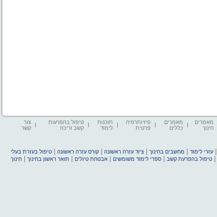
מאמרים
מאמרים
פיזיותרפיה
תוכנות
טיפול בהפרעות
צור
חינוך
כללים
פרטית
לימוד
קשב וריכוז
קשר
|
|
|
|
עזרי לימוד
מחשבים בחינוך
ציוד עזרה ראשונה
קורס עזרה ראשונה
טיפול בעזרת בעלי
|
|
|
|
טיפול בהפרעת קשב
ספרי לימוד משומשים
אבטחת טיולים
תואר ראשון בחינוך
חינוך