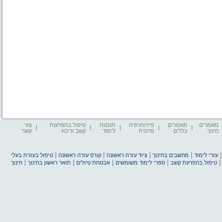
מאמרים
מאמרים
פיזיותרפיה
תוכנות
טיפול בהפרעות
צור
חינוך
כללים
פרטית
לימוד
קשב וריכוז
קשר
|
|
|
|
עזרי לימוד
מחשבים בחינוך
ציוד עזרה ראשונה
קורס עזרה ראשונה
טיפול בעזרת בעלי
|
|
|
|
טיפול בהפרעת קשב
ספרי לימוד משומשים
אבטחת טיולים
תואר ראשון בחינוך
חינוך