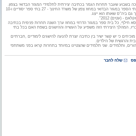
ה בשבוע שעבר תחרות הגמר בכתיבה יצירתית לתלמידי המגזר הבדואי בצפון.
התחרות מתקיימת זו השנה החמישית. בתחרות השנה השתתפו כל בתי הספר במגזר הבדואי במחוז צפון של משרד החינוך - 27 בתי ספר יסודיים ו-10
גם ביה"ס שאותו הוא ייצג.
וסא חילף, כל בית ספר במגזר הדרוזי במחוז ערך השנה תחרות פנימית בכתיבה
ריו, המהלך היצירתי הזה משפיע על העשייה וההישגים בשפת האם בכל בתי
וכיחים כי יש קשר ישיר בין כתיבה יוצרת להנעה להישגים לימודיים ,חברתיים
ית והרגשית של הילדים.
ורים, ותלמידים. שני תלמידים שהצטיינו במיוחד בתחרות קראו בפני משתתפי
פס
שלח לחבר