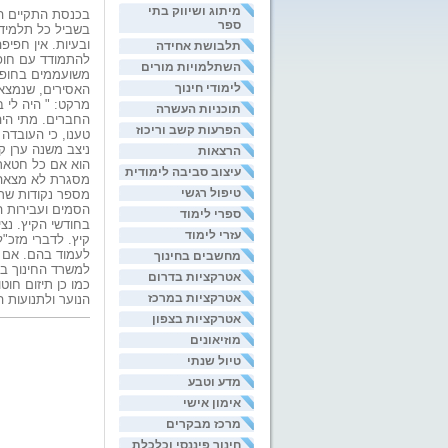
מיתוג ושיווק בתי
בכנסת התקיים היו
ספר
בשביל כל תלמיד
תלבושת אחידה
להתמודד עם חופש
השתלמויות מורים
משועממים בחופש 
לימודי חינוך
האסירים, שנמצאי
מרקט: " היה לי 
תוכניות העשרה
החברים. מתי היה
הפרעות קשב וריכוז
טענו, כי העובדה
ניצב משנה ערן ק
הרצאות
הוא אם כל חטאת
עיצוב סביבה לימודית
מסגרת לא מצאה א
טיפול רגשי
מספר נקודות שרא
ספרי לימוד
בחודשי הקיץ. נצ
עזרי לימוד
קיץ. לדברי מזכ"
לעמוד בהם. אם ה
מחשבים בחינוך
למשרד החינוך ב
אטרקציות בדרום
כמו כן תיזום חו
אטרקציות במרכז
הנוער ולתנועות 
אטרקציות בצפון
מוזיאונים
טיול שנתי
מדע וטבע
אימון אישי
מרכז מבקרים
חינוך פיננסי וכלכלת