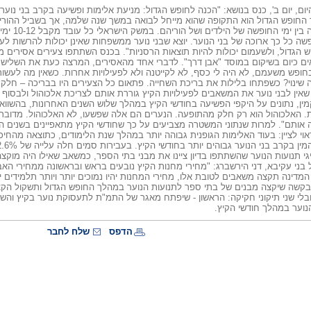
ם, יום ב', כנס בנושא: "הכנה לחופש הגדול: מניעת אלימות ופשיעה בקרב בני נוער"
 החופש הגדול הוא התקופה שהוא מייחל לבואה במשך שנה שלמה, אך בשביל ההורי
ובעיות. אין
ה כל כך ארוכה של בני הנוער. יוצא שבני נוער ממשפחות שאינן יכולות להרשות ל
הגדול, ולשעמום יכולות להיות תוצאות הרסניות". בכנס השתתפו צעירים אסירים
ם כיום בשיקום במוסד "אבן דרך". לדברי אחד מהאסירים, המרצה כעת את השליש ה
בחופש משעמם, לא היה לי כסף, לא לקייטנה ולא לפעילויות אחרות. כשאין מה לעש
 שינוי? כשפתחו בלילות את בריכת השחייה. פתאום כל הצעירים היו בבריכה – חלק 
 שאין לבני נוער את המשאבים לפעילויות הקיץ גוררת אותם לצריכת אלכוהול ולבסו
מין, נתונים על היקפי הפשיעה בחודשי הקיץ במהלך שלוש השנים האחרונות, בהשוו
. האלכוהול הוא רק חלק מהתופעה. הנערים הם אלה שפשעו, לא האלכוהול. מדוב
ותם". למרות שנתוני המשטרה מצביעים על כך שחודשי הקיץ מתאפיינים בשנים האח
וי לציין: בעוד האלימות הגופנית גבוהה יותר במהלך שנת הלימודים, כתוצאה מהחיכ
יגי תנועות הנוער שהשתתפו בדיון ציינו את מבני בתי הספר, כמשאב שאילו היה מוק
ל בני עקיבא, דני הירשברג: "מחירי מחנות הקיץ נובעים בראש ובראשונה ממחירי האב
מדינה תקצה משאבים לטובת אלו, מחירי המחנות יהיו נמוכים יותר ויותר תלמידים י
בקשה שיקצה מבנים של בתי ספר לתנועות הנוער במהלך החופש הגדול ותשקול הקצ
טובלי שני תיקוני חקיקה: הראשון - שיפתח מאגר של התמ"ת לתעסוקת נוער בקיץ והשנ
הנוער במהלך חודשי הקיץ.
הדפס
שלח לחבר