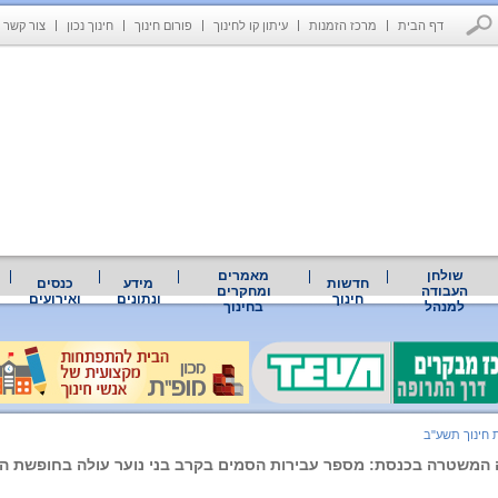
דף הבית
מרכז הזמנות
עיתון קו לחינוך
פורום חינוך
חינוך נכון
צור קשר
שולחן
מאמרים
חדשות
מידע
כנסים
העבודה
ומחקרים
חינוך
ונתונים
ואירועים
למנהל
בחינוך
 חינוך תשע"ב
המשטרה בכנסת: מספר עבירות הסמים בקרב בני נוער עולה בחופשת הקיץ ב-