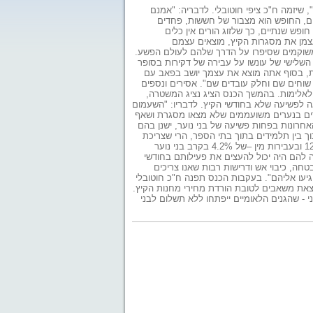
, שיזמה ח"כ ציפי חוטובלי. לדבריה: "אמנם
ם, החופש הוא מצבור של חששות, פחדים
 חפיפה בין ימי החופשה של הילדים ושל הוריהם. במשק הישראלי כל עובד מקבל 10-12 ימי חופש שנתיים, כך שלזוג הורים אין כלים
עצמן את מסגרות הקיץ, מוצאים עצמם
 משוקמים שסיפרו על הדרך שלהם לעולם הפשע.
שלישי של עונשו על עבירה של דקירות בסופר
ות, בסוף אתה מוצא את עצמך יושב בפאב עם
שוחים שם וחלק עובדים שם". אסירים ונספים
ף לאלימות. בהמשך הכנס הציג נציג המשטרה,
אה לפשיעה שלא בחודשי הקיץ. לדבריו: "השעמום
רים בנערים משועממים שלא מצאו מסגרת ושאף
רונות בפחות פשיעה של בני נוער, ישנן בהם
וך בין תלמידים בתוך בתי הספר, הרי שצריכת
הסמים ועבירות המין בקרב בני הנוער גבוהים יותר בחודשי הקיץ. בעבירות סמים חלה עלייה של 12.6% ובעבירות מין –של 4.2% בקרב בני נוער
צה להם היה יכול להעצים את פעילותם בחודשי
טחה, כיבוי אש ודרישות רבות שאנו צריכים
גיעו אליהם". בעקבות הכנס תפנה ח"כ חוטובלי
את משאבים לטובת הורדת מחירי מחנות הקיץ.
י - שהגנים הלאומיים ייפתחו ללא תשלום לבני