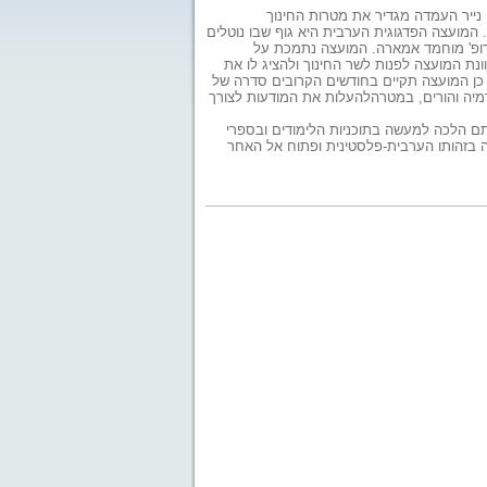
נצרת נייר עמדה שגיבשו 30 אנשי אקדמיה ערבים. נייר העמדה מגדיר את מטרות החינוך
 המועצה הפדגוגית הערבית היא גוף שבו נוטלים
רופ' מוחמד אמארה. המועצה נתמכת על
ונת המועצה לפנות לשר החינוך ולהציג לו את
ו כן המועצה תקיים בחודשים הקרובים סדרה של
קדמיה והורים, במטרהלהעלות את המודעות לצורך
תם הלכה למעשה בתוכניות הלימודים ובספרי
אה בזהותו הערבית-פלסטינית ופתוח אל האחר