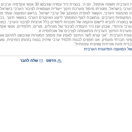
המועצה הפדגוגית הערבית חשפה אתמול, יום ה', ב
ערבי בישראל, ומטרתו מיסוד מערכת חינוך ייעודית ועצמאית לציבור הערבי בישראל.
ה מהמגזר הערבי, הקשור לוועדת המעקב של ערביי ישראל. בראש המועצה עומד פ
ת המקומיות הערבים ונחשבת לגוף המוסמך לייצוג האינטרס הערבי בנושאי חינוך. בכו
 במטרה להביא ליישום והקמה של תוכניות לימודים כלל ארציות לציבור הערבי. כמ
ערבי והיהודי, שבהן יוצג נייר העמדה לציבור של מנהלים, מורים, תלמידים, אנשי א
ל מערכת החינוך הערבית והתאמתה לצרכים של אוכלוסייה זו.
גוגית הערבית: "אני קורא לשר החינוך לאמץ את מסמך המטרות שגיבשנו לתרגם או
שינוי חברתי מעמיק. אנו חפצים לבנות תלמיד ערבי שיהיה בטוח בזהותו הפרטית, ג
ניית זהות אזרחית שוויונית ומהותית".
של המועצה הפדגוגית הערבית
הדפס
שלח לחבר