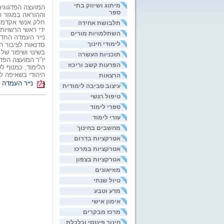
מיתוג ושיווק בתי
ספר
וההוראה במגזר ה
חלק אנשי אקדמי
תלבושת אחידה
ידי ראשי הרשויו
השתלמויות מורים
נייר העמדה החדש
לימודי חינוך
סדנאות לציבור ה
בשינוי ושיפור ש
תוכניות העשרה
יו"ר המועצה הפד
הפרעות קשב וריכוז
הלימוד, כמנוף ל
היהודי בשאיפה לב
הרצאות
נייר העמדה 
עיצוב סביבה לימודית
טיפול רגשי
ספרי לימוד
עזרי לימוד
מחשבים בחינוך
אטרקציות בדרום
אטרקציות במרכז
אטרקציות בצפון
מוזיאונים
טיול שנתי
מדע וטבע
אימון אישי
מרכז מבקרים
חינוך פיננסי וכלכלת