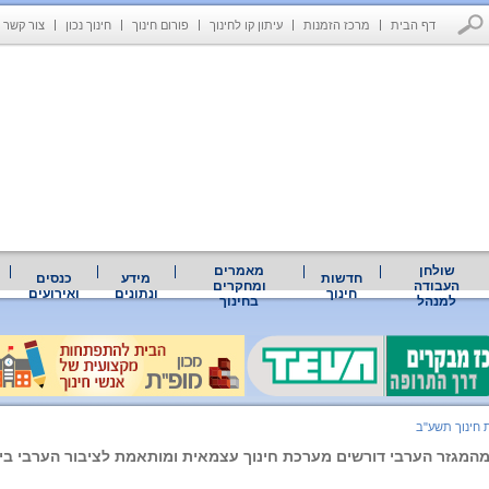
דף הבית
מרכז הזמנות
עיתון קו לחינוך
פורום חינוך
חינוך נכון
צור קשר
שולחן
מאמרים
חדשות
מידע
כנסים
העבודה
ומחקרים
חינוך
ונתונים
ואירועים
למנהל
בחינוך
 חינוך תשע"ב
המגזר הערבי דורשים מערכת חינוך עצמאית ומותאמת לציבור הערבי ב