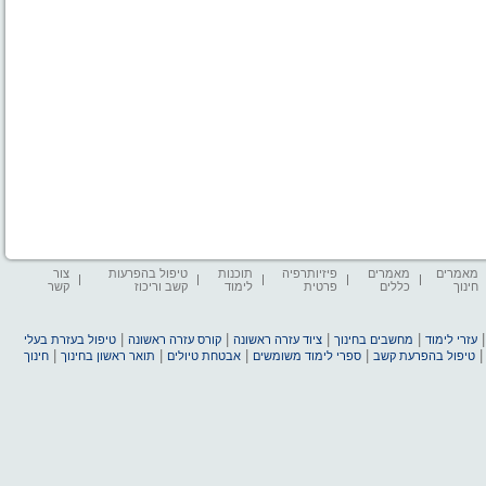
מאמרים
מאמרים
פיזיותרפיה
תוכנות
טיפול בהפרעות
צור
חינוך
כללים
פרטית
לימוד
קשב וריכוז
קשר
|
|
|
|
עזרי לימוד
מחשבים בחינוך
ציוד עזרה ראשונה
קורס עזרה ראשונה
טיפול בעזרת בעלי
|
|
|
|
טיפול בהפרעת קשב
ספרי לימוד משומשים
אבטחת טיולים
תואר ראשון בחינוך
חינוך