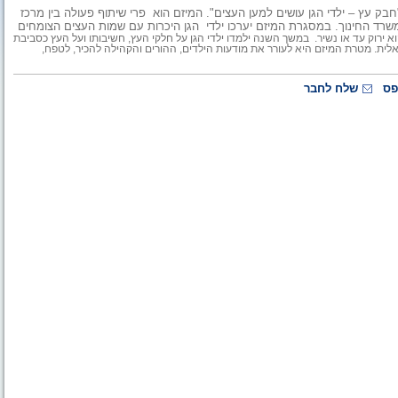
חבק עץ – ילדי הגן עושים למען העצים". המיזם הוא פרי שיתוף פעולה בין מרכז
משרד החינוך. במסגרת המיזם יערכו ילדי הגן היכרות עם שמות העצים הצומחים
וא ירוק עד או נשיר. במשך השנה ילמדו ילדי הגן על חלקי העץ, חשיבותו ועל העץ כסביבת
טאלית. מטרת המיזם היא לעורר את מודעות הילדים, ההורים והקהילה להכיר, לטפח,
פס
שלח לחבר