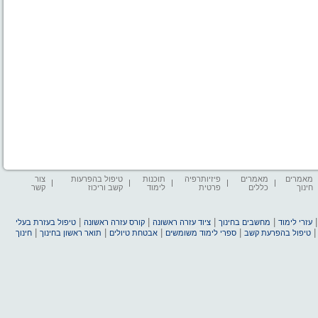
מאמרים
מאמרים
פיזיותרפיה
תוכנות
טיפול בהפרעות
צור
חינוך
כללים
פרטית
לימוד
קשב וריכוז
קשר
|
|
|
|
עזרי לימוד
מחשבים בחינוך
ציוד עזרה ראשונה
קורס עזרה ראשונה
טיפול בעזרת בעלי
|
|
|
|
טיפול בהפרעת קשב
ספרי לימוד משומשים
אבטחת טיולים
תואר ראשון בחינוך
חינוך