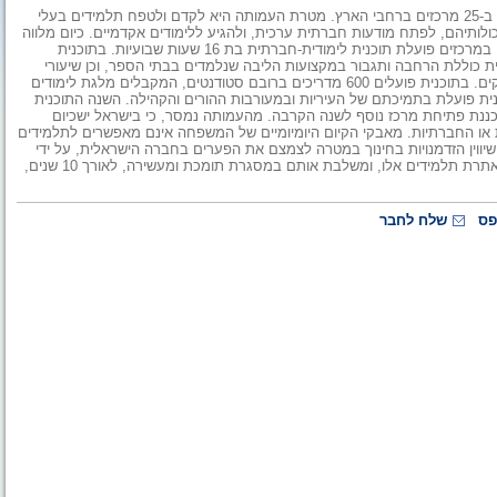
בתחילת שבוע הבא תחל שנת הפעילות של עמותת "חינוך לפסגות", ב-25 מרכזים ברחבי הארץ. מטרת העמותה היא לקדם ולטפח תלמידים בעלי
ולותיהם, לפתח מודעות חברתית ערכית, ולהגיע ללימודים אקדמיים. כיום מלווה
העמותה למעלה מ-1,600 תלמידים בעשרות בתי ספר ברחבי הארץ. במרכזים פועלת תוכנית לימודית-חברתית בת 16 שעות שבועיות. בתוכנית
נוער מכיתה ב' ועד י"ב, לאורך 10 שנים. התוכנית כוללת הרחבה ותגבור במקצועות הליבה שנלמדים בבתי הספר, וכן שיעורי
העצמה אישית, מעורבות חברתית, העשרה, ידע כללי והרחבת האופקים. בתוכנית פועלים 600 מדריכים ברובם סטודנטים, המקבלים מלגת לימודים
ית פועלת בתמיכתם של העיריות ובמעורבות ההורים והקהילה. השנה התוכנית
ננת פתיחת מרכז נוסף לשנה הקרבה. מהעמותה נמסר, כי בישראל ישכיום
וגרפיות או החברתיות. מאבקי הקיום היומיומיים של המשפחה אינם מאפשרים לתלמידים
וין הזדמנויות בחינוך במטרה לצמצם את הפערים בחברה הישראלית, על ידי
טיפוח תלמידים בעלי פוטנציאל ביישובי הפריפריה בארץ. העמותה מאתרת תלמידים אלו, ומשלבת אותם במסגרת תומכת ומעשירה, לאורך 10 שנים,
פס
שלח לחבר