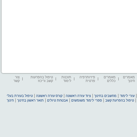
מאמרים
מאמרים
פיזיותרפיה
תוכנות
טיפול בהפרעות
צור
חינוך
כללים
פרטית
לימוד
קשב וריכוז
קשר
|
|
|
|
עזרי לימוד
מחשבים בחינוך
ציוד עזרה ראשונה
קורס עזרה ראשונה
טיפול בעזרת בעלי
|
|
|
|
טיפול בהפרעת קשב
ספרי לימוד משומשים
אבטחת טיולים
תואר ראשון בחינוך
חינוך