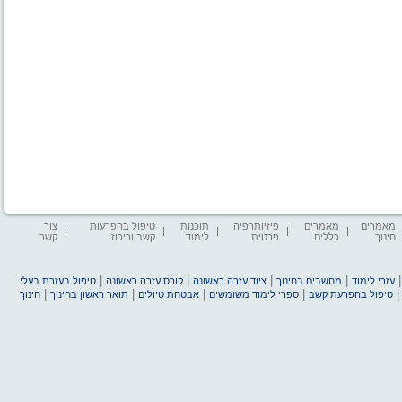
מאמרים
מאמרים
פיזיותרפיה
תוכנות
טיפול בהפרעות
צור
חינוך
כללים
פרטית
לימוד
קשב וריכוז
קשר
|
|
|
|
עזרי לימוד
מחשבים בחינוך
ציוד עזרה ראשונה
קורס עזרה ראשונה
טיפול בעזרת בעלי
|
|
|
|
טיפול בהפרעת קשב
ספרי לימוד משומשים
אבטחת טיולים
תואר ראשון בחינוך
חינוך