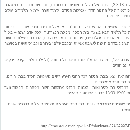
המינהל לחינוך דתי במשרד החינוך יקיים לאורך כל השבוע, המתחיל ב-3.3.13, בשורה של פעולות חינוכיות, תרבותיות, חברתיות ותורניות. במסגרת
עילות הבלתי פורמאלית של החינוך הדתי - גמילות חסדים, לימוד תורה, אימוץ תלמידים עולים
יו בפני כולם.
לדים ולבתי ספר מצטיינים בהטמעת יעדי החמ"ד – א. אקלים בית ספרי מיטבי, ב. פיתוח
יטת כל תלמיד הבא בשערי בית הספר ומניעת הנשרה, ד. לכל אדם ישנה – ביטול
ת עם בתי הספר הממלכתיים, פתיחת בית מדרש הורים, הרחבת פעילות תנועות
 תשע"ג בדרום הוענק לישיבת אמי"ת "בלבב שלם" בירוחם ולבי"ס תושיה במועצה
חד משלים את הכלל", תלמידי החמ"ד לומדים את כל התורה (כל ילד ותלמיד קיבל פרק או
 עם הורים.
סד- כ- 250,000 ילדי החמ"ד וצוותי ההוראה ייצאו מבתי הספר לכל רחבי הארץ לקיים פעילויות חס"ד בבתי חולים,
ם בתי ספר ממלכתיים.
ים כנס ארצי למנהלי בתי ספר וצוותו לגננות, מנהלי מחלקות חינוך, מפקחים ותנועות נוער
לים.
 7.3.2012 - בתי הספר פותחים את שעריהם לתרבויות שונות. בתי ספר מאמצים תלמידים עולים בדרכים שונות –
חיפה.
http://cms.education.gov.il/NR/rdonlyres/82A2A9