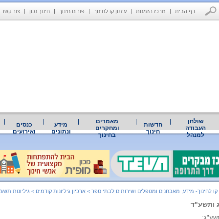
דף הבית
מרכז הזמנות
עיתון קו לחינוך
פורום חינוך
חינוך נכון
צור קשר
שולחן
מאמרים
חדשות
מידע
כנסים
העבודה
ומחקרים
חינוך
ונתונים
ואירועים
למנהל
בחינוך
 קו לחינוך- מידע, מאבחנים ומטפלים ושירותים לבתי ספר
>
ארכיון גיליונות קודמים
>
גיליונות תשע
ג ותשע"ד
תשע"ג;