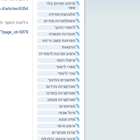
מיתוג ושיווק בתי
ספר
.il/articles/6354
תלבושת אחידה
השתלמויות מורים
גיליונות המשך ת
לימודי חינוך
l/?page_id=5879
תוכניות העשרה
הפרעות קשב וריכוז
הרצאות
עיצוב סביבה לימודית
טיפול רגשי
ספרי לימוד
עזרי לימוד
מחשבים בחינוך
אטרקציות בדרום
אטרקציות במרכז
אטרקציות בצפון
מוזיאונים
טיול שנתי
מדע וטבע
אימון אישי
מרכז מבקרים
חינוך פיננסי וכלכלת