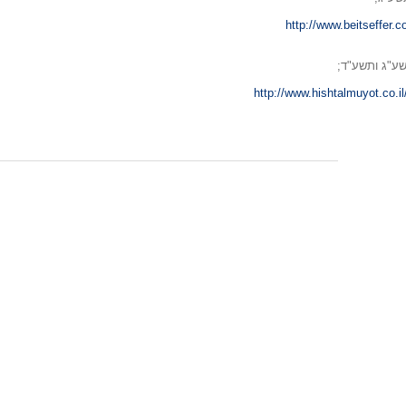
http://www.beitseffer.co
שע"ג ותשע"ד;
http://www.hishtalmuyot.co.i