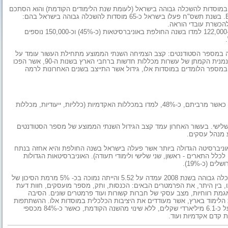
גידול של כ-4% במספר הסטודנטים במוסדות להשכלה גבוהה בישראל (לעומת שנת הלימודים הקודמת) והוא הסתכם
בכ-272,000 סטודנטים, כך עולה ממחקר חדש של חברת BdiCoface. בשנת תשס"ח פעלו בישראל כ-65 מוסדות להשכלה גבוהה בישראל בהם:
הכשרת עובדי הוראה.
מבין כלל הסטודנטים הלומדים במוסדות להשכלה גבוהה בישראל, כ-122,000 למדו בשנה החולפת באוניברסיטאות (כ-45%) וכ-150,000 נוספים
קיימת האטה בשיעור הצמיחה במספר הסטודנטים: קצב הצמיחה השנתי הממוצע מתחילת העשור עומד על
כ-4% לעומת קצב צמיחה של כ-8% בעשור הקודם. בין הסיבות לכך נמנית הקמתן של עשרות מכללות חדשות ברחבי הארץ בשנות ה-90, אשר הפכו
 במספר הלומדים במוסדות אלו, גידול אשר התייצב בשנים האחרונות לרמה
עוד עולה מן המחקר כי כ-82% מכלל הסטודנטים למדו לתואר ראשון כאשר מרביתם, כ-48%, למדו במכללות האקדמיות (כלליות, ייעודיות, מכללות
 ושלישי. בעשור האחרון עמד קצב הגידול השנתי הממוצע של מספר הסטודנטים
וניברסיטה הגדולה ביותר אשר פעלה בישראל בשנה החולפת והיא אחזה בנתח
 לכלל התארים - ראשון, שני שלישי ולימודי תעודה). האוניברסיטאות הגדולות
כלכלני BdiCoface מציינים בנוסף כי, רמת הסיכון של המוסדות להשכלה גבוהה בשנת 2008 עמדה על 5.52 והייתה נמוכה בכ- 5% מרמת הסיכון של
, בין היתר, את הפרמטרים הבאים: הכנסות, ותק, מספר מועסקים, חוות דעת
מת רווחיות, מצב עסקי של חברות קשורות ועוד פרמטרים שונים. הסיבה
הלימוד בארץ, אשר מעודדים את היציבות הכלכלית במוסדות אלו. ההשתתפות
הממשלתית בתקציב ההשכלה הגבוהה בישראל עמדה בשנת 2008 על כ-6.1 מיליארדי שקלים, ללא שינוי מהשנה הקודמת, כאשר כ-84% מכספי
 קדם אקדמיות ועוד.