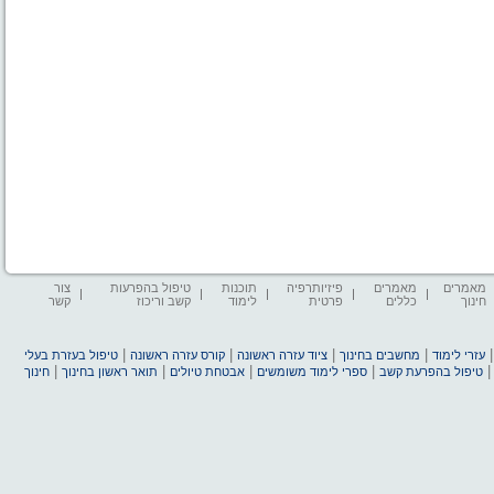
מאמרים
מאמרים
פיזיותרפיה
תוכנות
טיפול בהפרעות
צור
חינוך
כללים
פרטית
לימוד
קשב וריכוז
קשר
|
|
|
|
עזרי לימוד
מחשבים בחינוך
ציוד עזרה ראשונה
קורס עזרה ראשונה
טיפול בעזרת בעלי
|
|
|
|
טיפול בהפרעת קשב
ספרי לימוד משומשים
אבטחת טיולים
תואר ראשון בחינוך
חינוך