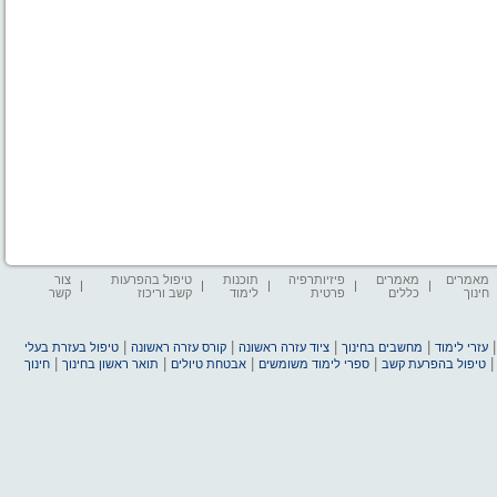
מאמרים
מאמרים
פיזיותרפיה
תוכנות
טיפול בהפרעות
צור
חינוך
כללים
פרטית
לימוד
קשב וריכוז
קשר
|
|
|
|
עזרי לימוד
מחשבים בחינוך
ציוד עזרה ראשונה
קורס עזרה ראשונה
טיפול בעזרת בעלי
|
|
|
|
טיפול בהפרעת קשב
ספרי לימוד משומשים
אבטחת טיולים
תואר ראשון בחינוך
חינוך