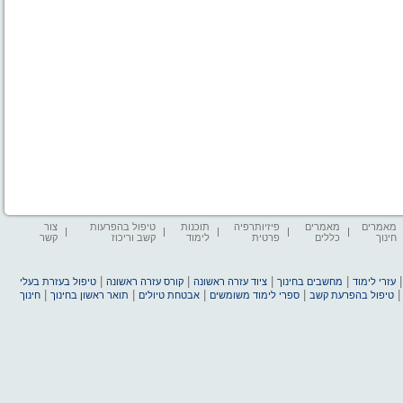
מאמרים
מאמרים
פיזיותרפיה
תוכנות
טיפול בהפרעות
צור
חינוך
כללים
פרטית
לימוד
קשב וריכוז
קשר
|
|
|
|
עזרי לימוד
מחשבים בחינוך
ציוד עזרה ראשונה
קורס עזרה ראשונה
טיפול בעזרת בעלי
|
|
|
|
טיפול בהפרעת קשב
ספרי לימוד משומשים
אבטחת טיולים
תואר ראשון בחינוך
חינוך