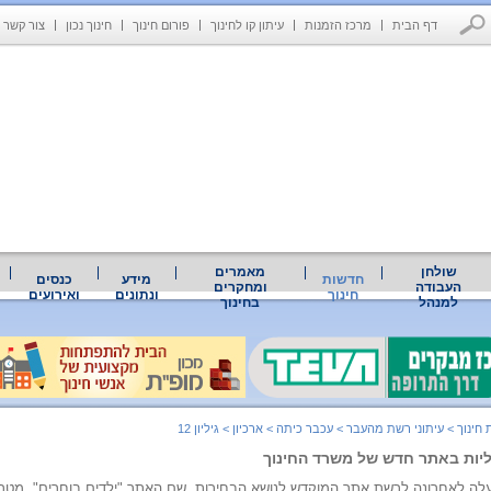
דף הבית
מרכז הזמנות
עיתון קו לחינוך
פורום חינוך
חינוך נכון
צור קשר
שולחן
מאמרים
חדשות
מידע
כנסים
העבודה
ומחקרים
חינוך
ונתונים
ואירועים
למנהל
בחינוך
חינוך
>
עיתוני רשת מהעבר
>
עכבר כיתה
>
ארכיון
>
גיליון 12
ליות באתר חדש של משרד החינוך
לה לאחרונה לרשת אתר המוקדש לנושא הבחירות. שם האתר "ילדים בוחרים". מט