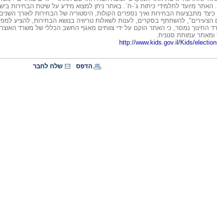
 האתר מיועד לתלמידי כיתות ג`-ח`. באתר ניתן למצוא מידע על שיטת הבחירות ביש
יצד מתבצעות הבחירות ואיך נספרים הקולות, היסטוריה של הבחירות לאורך השנים ו
 הצעירים", להשתתף בסקרים, לענות לשאלות טריוויה בנושא הבחירות, להציע למ
רד החינוך נמסר, כי האתר הוקם על ידי צוותים מאגף החשב הכללי של משרד האוצר,
ומאתר עמותת סנונית.
http://www.kids.gov.il/Kids/election
הדפס
שלח לחבר