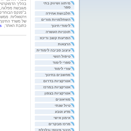
מיתוג ושיווק בתי
בהליך הדמוקרטי.
ספר
מגובשת מפלגה, כ
ב"פנקס הבוחרים
תלבושת אחידה
וירטואליות. ממש
השתלמויות מורים
של משרד החינוך 
כתובת האתר;
s
לימודי חינוך
תוכניות העשרה
הפרעות קשב וריכוז
הרצאות
עיצוב סביבה לימודית
טיפול רגשי
ספרי לימוד
עזרי לימוד
מחשבים בחינוך
אטרקציות בדרום
אטרקציות במרכז
אטרקציות בצפון
מוזיאונים
טיול שנתי
מדע וטבע
אימון אישי
מרכז מבקרים
חינוך פיננסי וכלכלת