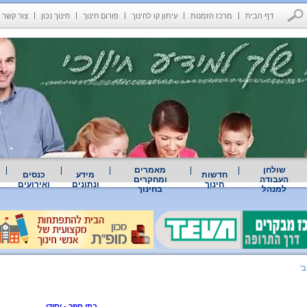
דף הבית
מרכז הזמנות
עיתון קו לחינוך
פורום חינוך
חינוך נכון
צור קשר
שולחן
מאמרים
חדשות
מידע
כנסים
העבודה
ומחקרים
חינוך
ונתונים
ואירועים
למנהל
בחינוך
'
בתי ספר - יסודי