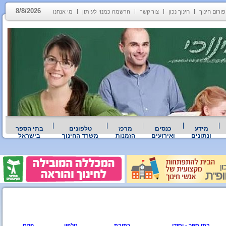
8/8/2026
פורום חינוך
חינוך נכון
צור קשר
הרשמה כמנוי לעיתון
מי אנחנו
מידע
כנסים
מרכז
טלפונים
בתי הספר
ונתונים
ואירועים
הזמנות
משרד החינוך
בישראל
בתי ספר - יסודי
כתובת
טלפון
פקס