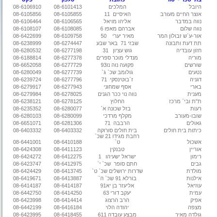
היובל
המלכים
08-6101413
08-6106910
אוצר החיים מעורב
האיסיים
11
08-6105855
08-6105856
נווה במדבר
אליהו מויאל
08-6106565
08-6106464
נווה שלום
אברהם מאפו 6
08-6108085
08-6108107
אור-ע`ש זבולון המר
מאיר יערי
50
08-6109758
08-6422699
תת דעת ותבונה
שבזי 71
באר שבע
08-6274447
08-6238999
חזון עובדיה
גוש עציון
31
08-6277198
08-6280532
מוריה
מנדלי מוכר ספרים
08-6277378
08-6188814
שורשים
פקועה נוה נו93
08-6277729
08-6652058
נטעים
גולומב שכ` ג`
08-6277739
08-6280049
דגניה
ז`בוטינסקי
71
08-6277796
08-6239724
בארי
אסף שמחוני
08-6277943
08-6279917
מענית
נווה נוי ככר הגנים
08-6278025
08-6279984
ת"ת ובי` מרכז
החלוץ
08-6278125
08-6238121
רעות
בזל שכונה א`
08-6280077
08-6235352
שובו-מעורב
מקלף מרדכי
08-6280099
08-6280103
גאולים
הרבבה
71
08-6281306
08-6651071
כיתות בית חולים
בית חולים סורוקה
08-6403332
08-6403332
רחבת מגידו 21 שכ`
אשכול
ט`
08-6410188
08-6441001
אוריין
טבנקין
08-6411123
08-6424308
רימון
ישראל ישעיהו
1
08-6412275
08-6424272
גבים
חתם סופר
שכ` י`
08-6412975
08-6423747
מולדת
שדרות ירושלים שכ` ט`
08-6413745
08-6424429
אילנות
בורלא 91 שכ` ה`
08-6413887
08-6419671
עוזיאל
אליעזר בן יא91
08-6414187
08-6414187
עמית
יעקב דורי 63
08-6414250
08-6442750
אפיק
הרב הרצוג
08-6414414
08-6423998
מצפה
יהודה הלוי
08-6416184
08-6442199
גולדה מאיר
מבצע עובדה 611
08-6418455
08-6423995