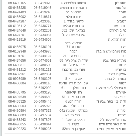
נאות לון
שמחה הולצברג 6
08-6419020
08-6495165
אלומות
רחבת יהודה הנשיא
08-6419045
08-6435228
תומר
מבצע חירם
08-6419240
08-6424403
מגן
יהודה הלוי
08-6419811
08-6436002
רמב"ם
קדושי בגדד
1
08-6423310
08-6424287
נתיבי עם
שדרות ירושלים
08-6430771
08-6103112
נתיבות-יורם
בצלאל
שכ` ב53
08-6432281
08-6424648
יובלים
שיבטא שכונה ט`
08-6434037
08-6424201
חווה חקלאית
08-6434608
08-6419519
מבצע עובדה
רעים
שכונה711
08-6436101
08-6436075
נווה מנחם ע"ש מ.בגין
רבקה
08-6443975
08-6102948
יחדיו
החטיבה
21
08-6444124
08-6101261
מתי"א באר שבע
שדרות יצחק רגר
58
08-6474661
08-6474656
רננות
אבן גבירול
10
08-6480590
08-6496811
בן גוריון
אורי צבי גרינברג
08-6481211
08-6481212
אפיקים בנגב
הדעת
08-6482961
08-6482961
בנות חייל בנות
יעקב דורי
8
08-6490107
08-9926989
רמות
שכ` רמות רח` הדעת
08-6490116
08-6480884
מ.טיפולי ליקוי שמיעה
דוד המלך
61
08-6492002
אמירים
רח` קלאוזנר
08-6493193
08-6483795
יוסף קארו
אברהם אבינו 51
08-6494639
08-6494639
ת"ת ובי` באר שבע ד`
יהודה הנשיא
08-6495445
08-6483325
ניב
דוד המלך
46
08-6495923
08-6498603
יסודות
מנדלסון
שכונה ב04
08-6497372
08-6480594
ניצנים
רבי עקיבא
08-6497794
08-6480883
שחר ע`"ש קלור ז"ל
האיסיים
שכ` ד`
08-6497897
08-6483243
ת"ת באר מיים חיים
צקלג
3
08-6498844
08-6498855
תורני מדעי-עץ החיים
יוסף בן מתית82
08-6499223
08-6499223