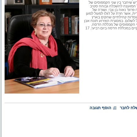
ש שיחבר בין שני הקמפוסים של
"ל המועצה להשכלה גבוהה סטיב
רופ' נאוה בן צבי, ושורה של
ית, אשר חרת על דגלו לפעול למען
וסדות קהילתיים שהקים בארץ
ל לשלום.
במסגרת האירוע תונח אבן
שני הקמפוסים של מכללת הדסה,
הממוקמים משני צדדיו של רחוב הנביאים במרכז העיר ירושלים. האירוע יתקיים במכללת הדסה ביום רביעי, 17
לח לחבר
הוסף תגובה