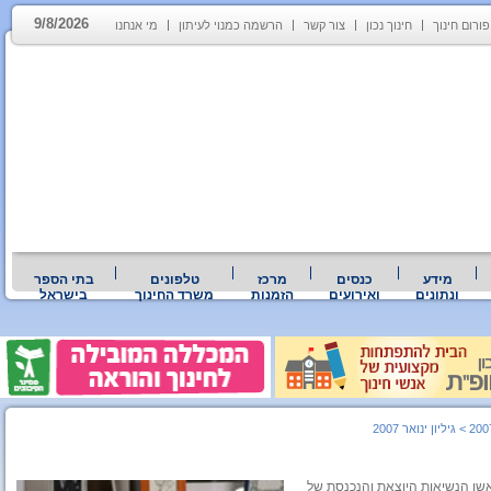
9/8/2026
פורום חינוך
חינוך נכון
צור קשר
הרשמה כמנוי לעיתון
מי אנחנו
מידע
כנסים
מרכז
טלפונים
בתי הספר
ונתונים
ואירועים
הזמנות
משרד החינוך
בישראל
>
גיליון ינואר 2007
סה" העולמי, ובראשן הנשיאות היוצאת והנכנסת של