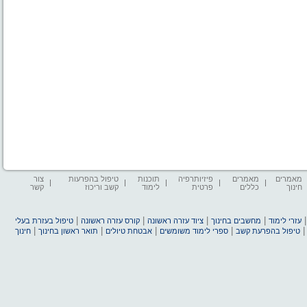
מאמרים
מאמרים
פיזיותרפיה
תוכנות
טיפול בהפרעות
צור
חינוך
כללים
פרטית
לימוד
קשב וריכוז
קשר
|
|
|
|
עזרי לימוד
מחשבים בחינוך
ציוד עזרה ראשונה
קורס עזרה ראשונה
טיפול בעזרת בעלי
|
|
|
|
טיפול בהפרעת קשב
ספרי לימוד משומשים
אבטחת טיולים
תואר ראשון בחינוך
חינוך