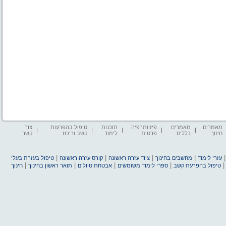
מאמרים
מאמרים
פיזיותרפיה
תוכנות
טיפול בהפרעות
צור
חינוך
כללים
פרטית
לימוד
קשב וריכוז
קשר
|
|
|
|
עזרי לימוד
מחשבים בחינוך
ציוד עזרה ראשונה
קורס עזרה ראשונה
טיפול בעזרת בעלי
|
|
|
|
טיפול בהפרעת קשב
ספרי לימוד משומשים
אבטחת טיולים
תואר ראשון בחינוך
חינוך