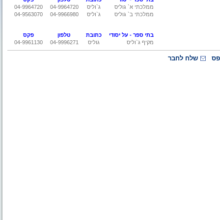
ממלכתי א` גוליס
ג`וליס
04-9964720
04-9964720
ממלכתי ב` גוליס
ג`וליס
04-9966980
04-9563070
בתי ספר - על יסודי
כתובת
טלפון
פקס
מקיף ג`וליס
גוליס
04-9996271
04-9961130
פס
שלח לחבר