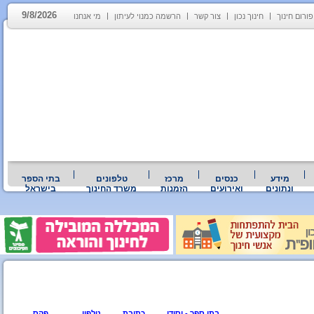
9/8/2026
פורום חינוך
חינוך נכון
צור קשר
הרשמה כמנוי לעיתון
מי אנחנו
מידע
כנסים
מרכז
טלפונים
בתי הספר
ונתונים
ואירועים
הזמנות
משרד החינוך
בישראל
בתי ספר - יסודי
כתובת
טלפון
פקס