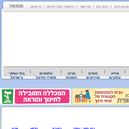
7/8/2026
פורום חינוך
חינוך נכון
צור קשר
הרשמה כמנוי לעיתון
מי אנחנו
מידע
כנסים
מרכז
טלפונים
בתי הספר
ונתונים
ואירועים
הזמנות
משרד החינוך
בישראל
בתי ספר - יסודי
כתובת
טלפון
פקס