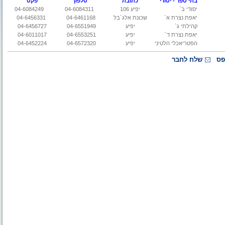
בתי ספר - יסודי
כתובת
טלפון
פקס
יסודי ב`
יפיע 106
04-6084311
04-6084249
יאפת נצרת א`
שכונת אלג`בל
04-6461168
04-6456331
קהילתי ג`
יפיע
04-6551949
04-6456727
יאפת נצרת ד`
יפיע
04-6553251
04-6011017
הפטריאכלי הלטיני
יפיע
04-6572320
04-6452224
פס
שלח לחבר