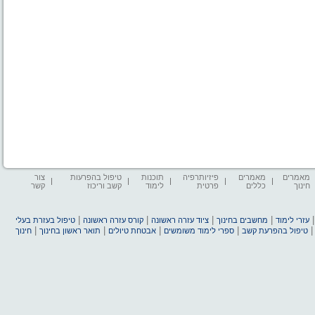
מאמרים
מאמרים
פיזיותרפיה
תוכנות
טיפול בהפרעות
צור
חינוך
כללים
פרטית
לימוד
קשב וריכוז
קשר
|
|
|
|
עזרי לימוד
מחשבים בחינוך
ציוד עזרה ראשונה
קורס עזרה ראשונה
טיפול בעזרת בעלי
|
|
|
|
טיפול בהפרעת קשב
ספרי לימוד משומשים
אבטחת טיולים
תואר ראשון בחינוך
חינוך