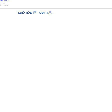
בתי ספר
ממ"ד ש
הדפס
שלח לחבר