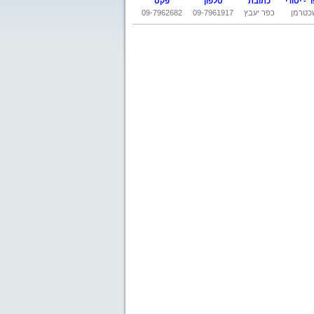
 - יסודי
כתובת
טלפון
פקס
כטרמן
כפר יעבץ
09-7961917
09-7962682