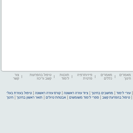
מאמרים
מאמרים
פיזיותרפיה
תוכנות
טיפול בהפרעות
צור
חינוך
כללים
פרטית
לימוד
קשב וריכוז
קשר
|
|
|
|
עזרי לימוד
מחשבים בחינוך
ציוד עזרה ראשונה
קורס עזרה ראשונה
טיפול בעזרת בעלי
|
|
|
|
טיפול בהפרעת קשב
ספרי לימוד משומשים
אבטחת טיולים
תואר ראשון בחינוך
חינוך