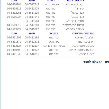
בתי ספר - יסודי
כתובת
טלפון
פקס
יסודי ג` כפר כנא
שכונה מזרחית
04-6517745
04-6418704
יסודי ד`
כפר כנא
04-6411429
04-6419513
כפר כנא א`
כפר כנא
04-6517229
04-6412953
כפר כנא ב`
כפר כנא
04-6517641
04-6516024
מתי"א כפר כנא
כפר כנא
04-6411083
נזירות פרנציסקניות
כפר כנא
04-6517203
04-6519512
רימונים
כפר כנא
כפר כנא
04-6519222
04-6519222
בתי ספר - על יסודי
כתובת
טלפון
פקס
חט"ב ב` כפר כנא
כפר כנא
04-6411192
04-6411192
חט"ב כפר כנא
כפר כנא1
04-6411872
04-6411872
טכנולוגי נעמ"ת כנא
כביש ראשי כפר כנא
04-6412127
04-6412127
מכללת גרנאטה לחינוך
כפר כנא
04-6419322
04-6419496
תיכון כפר כנא
כפר כנא
04-6516711
04-6411046
פס
שלח לחבר