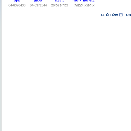
בתי ספר - יסודי
כתובת
טלפון
פקס
אולפנא
לבנות
כפר פינס
20
04-6371344
04-6370436
פס
שלח לחבר