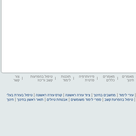
מאמרים
מאמרים
פיזיותרפיה
תוכנות
טיפול בהפרעות
צור
חינוך
כללים
פרטית
לימוד
קשב וריכוז
קשר
|
|
|
|
עזרי לימוד
מחשבים בחינוך
ציוד עזרה ראשונה
קורס עזרה ראשונה
טיפול בעזרת בעלי
|
|
|
|
טיפול בהפרעת קשב
ספרי לימוד משומשים
אבטחת טיולים
תואר ראשון בחינוך
חינוך