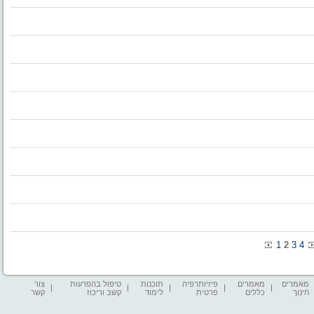
1
2
3
4
מאמרים
מאמרים
פיזיותרפיה
תוכנות
טיפול בהפרעות
צור
חינוך
כללים
פרטית
לימוד
קשב וריכוז
קשר