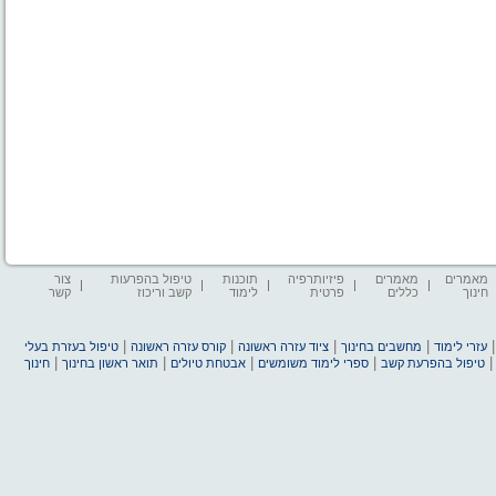
מאמרים
מאמרים
פיזיותרפיה
תוכנות
טיפול בהפרעות
צור
חינוך
כללים
פרטית
לימוד
קשב וריכוז
קשר
|
|
|
|
עזרי לימוד
מחשבים בחינוך
ציוד עזרה ראשונה
קורס עזרה ראשונה
טיפול בעזרת בעלי
|
|
|
|
טיפול בהפרעת קשב
ספרי לימוד משומשים
אבטחת טיולים
תואר ראשון בחינוך
חינוך