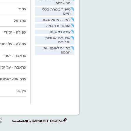
המשפחה
עמיר
טיפול בעזרת בעלי
חיים
למידה מתוקשבת
עמנואל
אומנויות הבמה
עזרה ראשונה
עפולה - יסודי
ארגונים, אגודות
ומכונים
עפולה - על יסוד
בתי"ס לאומנויות
הבמה
עראבה - יסודי
עראבה - על יסוד
ערב אלעראמשה
עין גב
אב
דרונט
ופ
דיגיטל
-