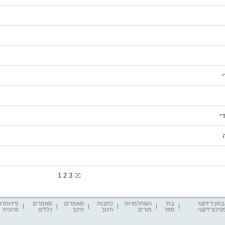
י
י
1
2
3
חון דידקטי
בתי
השתלמויות
כתבות
מאמרים
מאמרים
פיזיותרפ
סיכודידקטי
ספר
מורים
חינוך
חינוך
כללים
פרטית