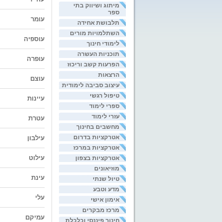
מיתוג ושיווק בתי
ספר
עומר
תלבושת אחידה
השתלמויות מורים
עוספיה
לימודי חינוך
תוכניות העשרה
עופרה
הפרעות קשב וריכוז
הרצאות
עוצם
עיצוב סביבה לימודית
טיפול רגשי
עיינות
ספרי לימוד
עזרי לימוד
עטרת
מחשבים בחינוך
אטרקציות בדרום
עילבון
אטרקציות במרכז
עילוט
אטרקציות בצפון
מוזיאונים
עינת
טיול שנתי
מדע וטבע
עלי
אימון אישי
מרכז מבקרים
עמיקם
חינוך פיננסי וכלכלת