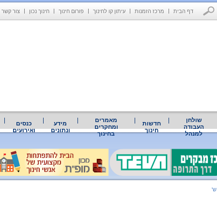
דף הבית
מרכז הזמנות
עיתון קו לחינוך
פורום חינוך
חינוך נכון
צור קשר
שולחן
מאמרים
חדשות
מידע
כנסים
העבודה
ומחקרים
חינוך
ונתונים
ואירועים
למנהל
בחינוך
ש'