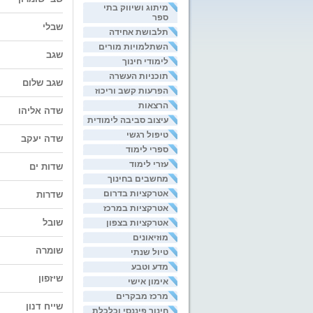
מיתוג ושיווק בתי
ספר
שבלי
תלבושת אחידה
השתלמויות מורים
שגב
לימודי חינוך
תוכניות העשרה
שגב שלום
הפרעות קשב וריכוז
הרצאות
שדה אליהו
עיצוב סביבה לימודית
טיפול רגשי
שדה יעקב
ספרי לימוד
עזרי לימוד
שדות ים
מחשבים בחינוך
אטרקציות בדרום
שדרות
אטרקציות במרכז
שובל
אטרקציות בצפון
מוזיאונים
שומרה
טיול שנתי
מדע וטבע
שיזפון
אימון אישי
מרכז מבקרים
שייח דנון
חינוך פיננסי וכלכלת