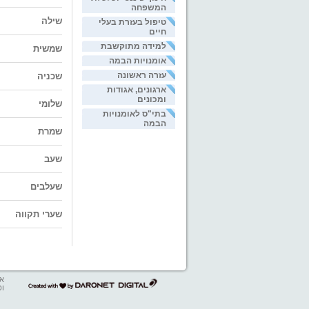
המשפחה
שילה
טיפול בעזרת בעלי
חיים
למידה מתוקשבת
שמשית
אומנויות הבמה
עזרה ראשונה
שכניה
ארגונים, אגודות
ומכונים
שלומי
בתי"ס לאומנויות
הבמה
שמרת
שעב
שעלבים
שערי תקווה
אב
דרונט
ופ
דיגיטל
-