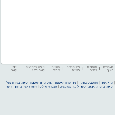
מאמרים
מאמרים
פיזיותרפיה
תוכנות
טיפול בהפרעות
צור
חינוך
כללים
פרטית
לימוד
קשב וריכוז
קשר
|
|
|
|
עזרי לימוד
מחשבים בחינוך
ציוד עזרה ראשונה
קורס עזרה ראשונה
טיפול בעזרת בעלי
|
|
|
|
טיפול בהפרעת קשב
ספרי לימוד משומשים
אבטחת טיולים
תואר ראשון בחינוך
חינוך