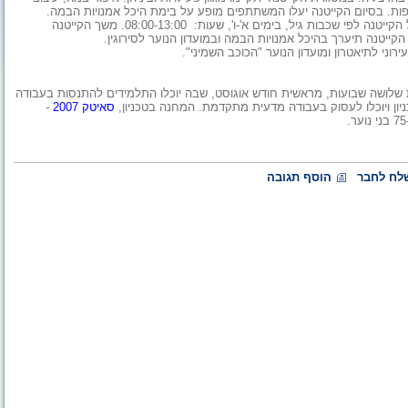
פות. בסיום הקייטנה יעלו המשתתפים מופע על בימת היכל אמנויות הבמה.
הקייטנה מיועדת לילדים בכיתות א'-ו' (גילאי 6-12) שיופעלו במהלך כל הקייטנה לפי שכבות גיל, בימים א'-ו', שעות: 08:00-13:00. משך הקייטנה
וני לתיאטרון ומועדון הנוער "הכוכב השמיני".
ה בת שלושה שבועות, מראשית חודש אוגוסט, שבה יוכלו התלמידים להתנסות בעבודה
ניון ויוכלו לעסוק בעבודה מדעית מתקדמת. המחנה בטכניון,
סאיטק 2007
-
לח לחבר
הוסף תגובה