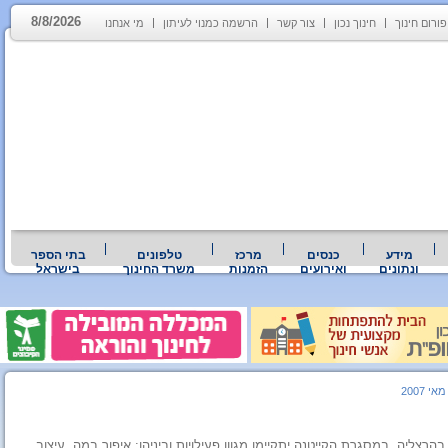
8/8/2026
פורום חינוך
חינוך נכון
צור קשר
הרשמה כמנוי לעיתון
מי אנחנו
מידע
כנסים
מרכז
טלפונים
בתי הספר
ונתונים
ואירועים
הזמנות
משרד החינוך
בישראל
אי 2007
הרצליה. במסגרת הקייטנה יתקיימו מגוון פעילויות וביניהן: איפור במה, עיצוב