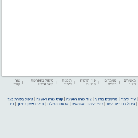
מאמרים
מאמרים
פיזיותרפיה
תוכנות
טיפול בהפרעות
צור
חינוך
כללים
פרטית
לימוד
קשב וריכוז
קשר
|
|
|
|
עזרי לימוד
מחשבים בחינוך
ציוד עזרה ראשונה
קורס עזרה ראשונה
טיפול בעזרת בעלי
|
|
|
|
טיפול בהפרעת קשב
ספרי לימוד משומשים
אבטחת טיולים
תואר ראשון בחינוך
חינוך