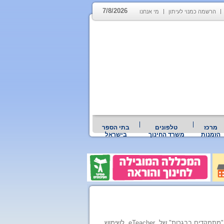
7/8/2026
הרשמה כמנוי לעיתון
מי אנחנו
מרכז
טלפונים
בתי הספר
הזמנות
משרד החינוך
בישראל
בנק לאומי בשיתוף עם חברת שיעורי התיגבור המקוונים, eTeacher, פתחו ב-19 בנובמבר את תוכנית "מתמקדים בבגרות" של eTeacher, לשימוש