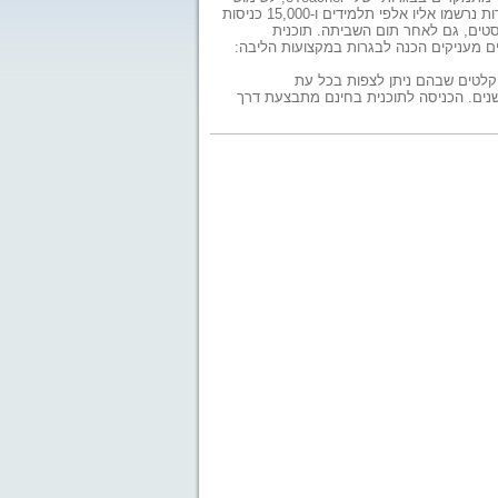
חופשי של תלמידי התיכון המושבתים. מהבנק נמסר לעכבר כיתה, כי בשבועיים שעברו מהפעלת השירות נרשמו אליו אלפי תלמידים ו-15,000 כניסות
סטים, גם לאחר תום השביתה. תוכנית
ים מעניקים הכנה לבגרות במקצועות הליבה:
ן: בנק השאלות לבגרות של eteacher, שיעורי תגבור מוקלטים שבהם ניתן לצפות בכל עת
ומים במקצועות הלימוד השונים, המופעלים בידי מורים. תוכנית מתמקדים בבגרות פועלת מזה 4 שנים. הכניסה לתוכנית בחינם מתבצעת דרך