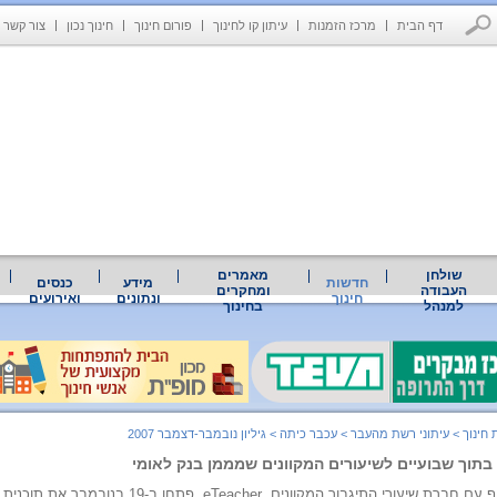
דף הבית
מרכז הזמנות
עיתון קו לחינוך
פורום חינוך
חינוך נכון
צור קשר
שולחן
מאמרים
חדשות
מידע
כנסים
העבודה
ומחקרים
חינוך
ונתונים
ואירועים
למנהל
בחינוך
חינוך
>
עיתוני רשת מהעבר
>
עכבר כיתה
>
גיליון נובמבר-דצמבר 2007