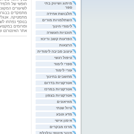
מיתוג ושיווק בתי
ספר
לשיעורים המקוונ
מתמקדים בבגרות 
תלבושת אחידה
מתמטיקה, אנגלית, ל
השתלמויות מורים
לימודי חינוך
אתר האינטרנט 
תוכניות העשרה
הפרעות קשב וריכוז
הרצאות
עיצוב סביבה לימודית
טיפול רגשי
ספרי לימוד
עזרי לימוד
מחשבים בחינוך
אטרקציות בדרום
אטרקציות במרכז
אטרקציות בצפון
מוזיאונים
טיול שנתי
מדע וטבע
אימון אישי
מרכז מבקרים
חינוך פיננסי וכלכלת