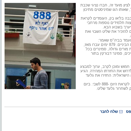
ליט. לציון מועד זה, חברו נציגי שכבת
שאותו הגו שמיניסטים מתיכון
ו תלמידי השכבה בליאו בק, העומדים לקראת
צות תלמידים נוספות מרחבי
ערך בשבוע הבא.
ם להזכיר את שליט השבוי ואת
המעמד בביה"ס שאמר:
"גלעד שליט נחטף חמישה ימים לאחר שסיימנו את כיתה ט' בחטיבת הביניים. 879 ימים עברו מאז,
 מורים גדולה, סמינרים בכל
כים, סמינר דבורקין בתור
 חמוש ומוכן לקרב, ערוך למבצע
ולדרוש את החזרתו המהירה. הגיע
הישראלית: החזירו את גלעד
מועצת התלמידים תעביר פעילויות בשבוע הבא בנושא לכיתות י' וי"א לקראת היום -888 לשבי. ביום
 לשחרור גלעד שליט.
פס
שלח לחבר