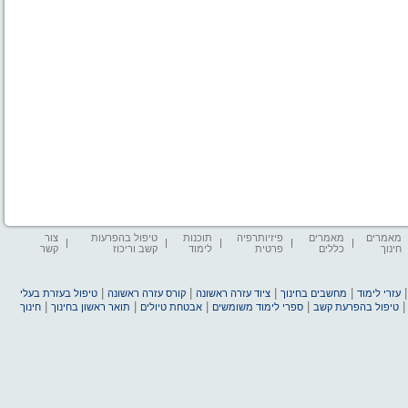
מאמרים
מאמרים
פיזיותרפיה
תוכנות
טיפול בהפרעות
צור
חינוך
כללים
פרטית
לימוד
קשב וריכוז
קשר
|
|
|
|
עזרי לימוד
מחשבים בחינוך
ציוד עזרה ראשונה
קורס עזרה ראשונה
טיפול בעזרת בעלי
|
|
|
|
טיפול בהפרעת קשב
ספרי לימוד משומשים
אבטחת טיולים
תואר ראשון בחינוך
חינוך