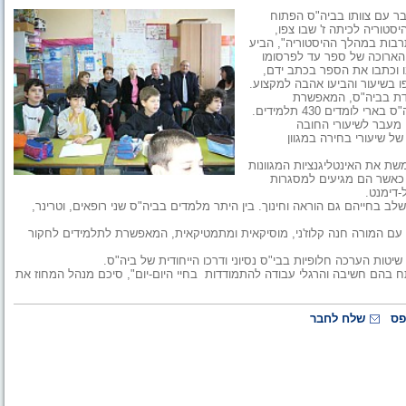
בר עם צוותו בביה"ס הפתוח
סטוריה לכיתה ז' שבו צפו,
רבות במהלך ההיסטוריה", הביע
 הארוכה של ספר עד לפרסומו
 וכתבו את הספר בכתב ידם,
 בשיעור והביעו אהבה למקצוע.
חדת בביה"ס, המאפשרת
לתלמידים לפתח דרכי חשיבה וללמוד נושאים הקרובים לליבם. בביה"ס בארי לומדים 430 תלמידים.
 מעבר לשיעורי החובה
ל שיעורי בחירה במגוון
ת את האינטליגנציות המגוונות
 כאשר הם מגיעים למסגרות
-דימנט.
בחייהם גם הוראה וחינוך. בין היתר מלמדים בביה"ס שני רופאים, וטרינר,
ד' עם המורה חנה קלוז'ני, מוסיקאית ומתמטיקאית, המאפשרת לתלמידים לחקור
יטות הערכה חלופיות בבי"ס נסיוני ודרכו הייחודית של ביה"ס.
 בהם חשיבה והרגלי עבודה להתמודדות בחיי היום-יום", סיכם מנהל המחוז את
פס
שלח לחבר