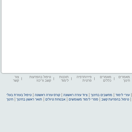
מאמרים
מאמרים
פיזיותרפיה
תוכנות
טיפול בהפרעות
צור
חינוך
כללים
פרטית
לימוד
קשב וריכוז
קשר
|
|
|
|
עזרי לימוד
מחשבים בחינוך
ציוד עזרה ראשונה
קורס עזרה ראשונה
טיפול בעזרת בעלי
|
|
|
|
טיפול בהפרעת קשב
ספרי לימוד משומשים
אבטחת טיולים
תואר ראשון בחינוך
חינוך