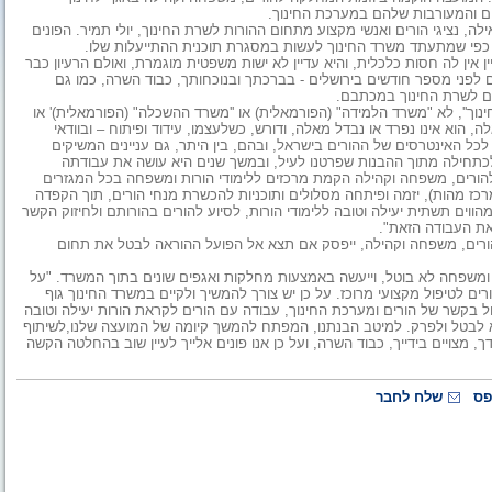
ם והמעורבות שלהם במערכת החינוך.
ילה, נציגי הורים ואנשי מקצוע מתחום ההורות לשרת החינוך, יולי תמיר. הפונים
פי שמתעתד משרד החינוך לעשות במסגרת תוכנית ההתייעלות שלו.
ן אין לה חסות כלכלית, והיא עדיין לא ישות משפטית מוגמרת, ואולם הרעיון כבר
 לפני מספר חודשים בירושלים - בברכתך ובנוכחותך, כבוד השרה, כמו גם
נים לשרת החינוך במכתבם.
ך'', לא "משרד הלמידה" (הפורמאלית) או ''משרד ההשכלה" (הפורמאלית)' או
ה, הוא אינו נפרד או נבדל מאלה, ודורש, כשלעצמו, עידוד ופיתוח – ובוודאי
ל האינטרסים של ההורים בישראל, ובהם, בין היתר, גם עניינים המשיקים
תחילה מתוך ההבנות שפרטנו לעיל, ובמשך שנים היא עושה את עבודתה
הורים, משפחה וקהילה הקמת מרכזים ללימודי הורות ומשפחה בכל המגזרים
רכז מהות), יזמה ופיתחה מסלולים ותוכניות להכשרת מנחי הורים, תוך הקפדה
הווים תשתית יעילה וטובה ללימודי הורות, לסיוע להורים בהורותם ולחיזוק הקשר
את העבודה הזאת".
רים, משפחה וקהילה, ייפסק אם תצא אל הפועל ההוראה לבטל את תחום
משפחה לא בוטל, וייעשה באמצעות מחלקות ואגפים שונים בתוך המשרד. "על
ורים לטיפול מקצועי מרוכז. על כן יש צורך להמשיך ולקיים במשרד החינוך גוף
 בקשר של הורים ומערכת החינוך, עבודה עם הורים לקראת הורות יעילה וטובה
לא לבטל ולפרק. למיטב הבנתנו, המפתח להמשך קיומה של המועצה שלנו,לשיתוף
 מצויים בידייך, כבוד השרה, ועל כן אנו פונים אלייך לעיין שוב בהחלטה הקשה
פס
שלח לחבר