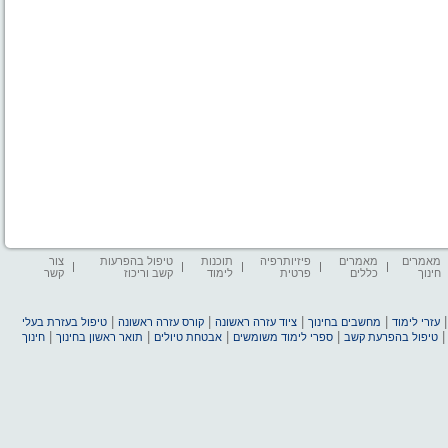
מאמרים
מאמרים
פיזיותרפיה
תוכנות
טיפול בהפרעות
צור
חינוך
כללים
פרטית
לימוד
קשב וריכוז
קשר
|
|
|
|
עזרי לימוד
מחשבים בחינוך
ציוד עזרה ראשונה
קורס עזרה ראשונה
טיפול בעזרת בעלי
|
|
|
|
טיפול בהפרעת קשב
ספרי לימוד משומשים
אבטחת טיולים
תואר ראשון בחינוך
חינוך