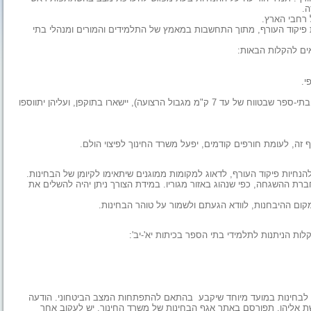
 רחבי הארץ.
ף להנחיות פיקוד העורף, מתוך התחשבות במאמץ של התלמידים והמורים ומנהלי בתי
כאים להקלות הבאות:
כמו כן, ההקלות שניתנו עד כה לתלמידי שדרות ויישובי עוטף עזה (10 בתי-ספר שבטווח של עד 7 ק"מ מגבול הרצועה), יישארו בתוקפן, ועליהן יתווספו
זה, לעומת חורפים קודמים, יפעל משרד החינוך לפיצוי הולם.
 ההשגחה, כפי שנהוג באזור מגוריו. במידת הצורך ניתן יהיה להשלים את
שת לבחינות במועד מיוחד שיקבע בהתאם להתפתחות המצב הביטחוני. הודעה
שת אליהן, תפורסם באתר אגף הבחינות של משרד החינוך. יש לעקוב אחר