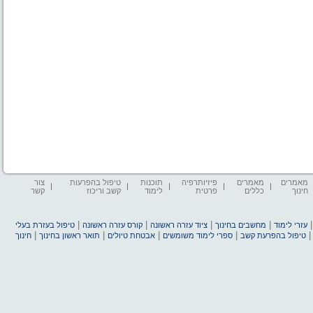
מאמרים
מאמרים
פיזיותרפיה
תוכנות
טיפול בהפרעות
צור
חינוך
כללים
פרטית
לימוד
קשב וריכוז
קשר
|
|
|
|
עזרי לימוד
מחשבים בחינוך
ציוד עזרה ראשונה
קורס עזרה ראשונה
טיפול בעזרת בעלי
|
|
|
|
טיפול בהפרעת קשב
ספרי לימוד משומשים
אבטחת טיולים
תואר ראשון בחינוך
חינוך