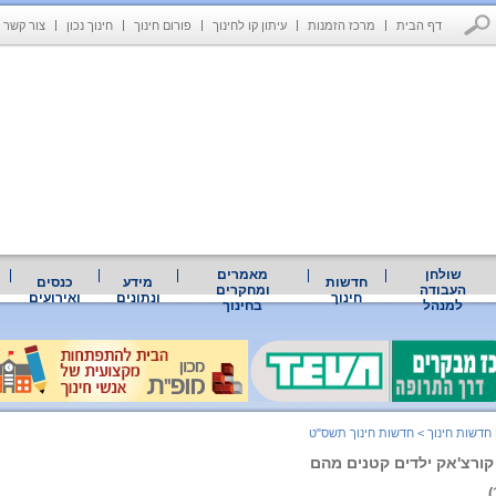
דף הבית
מרכז הזמנות
עיתון קו לחינוך
פורום חינוך
חינוך נכון
צור קשר
שולחן
מאמרים
חדשות
מידע
כנסים
העבודה
ומחקרים
חינוך
ונתונים
ואירועים
למנהל
בחינוך
 חדשות חינוך
>
חדשות חינוך תשס"ט
קורצ'אק ילדים קטנים מהם