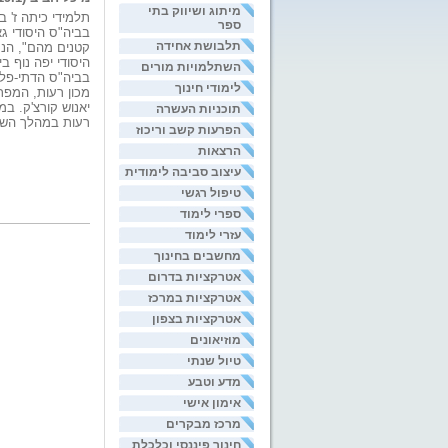
מיתוג ושיווק בתי
תלמידי כיתה ז' ב
ספר
בביה"ס היסודי ג
תלבושת אחידה
קטנים מהם", הנע
היסודי יפה נוף בי
השתלמויות מורים
בביה"ס הדתי-פלו
לימודי חינוך
מכון רעות, המפת
יאנוש קורצ'ק. ב
תוכניות העשרה
רעות במהלך השנה
הפרעות קשב וריכוז
הרצאות
עיצוב סביבה לימודית
טיפול רגשי
ספרי לימוד
עזרי לימוד
מחשבים בחינוך
אטרקציות בדרום
אטרקציות במרכז
אטרקציות בצפון
מוזיאונים
טיול שנתי
מדע וטבע
אימון אישי
מרכז מבקרים
חינוך פיננסי וכלכלת