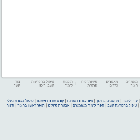
מאמרים
מאמרים
פיזיותרפיה
תוכנות
טיפול בהפרעות
צור
חינוך
כללים
פרטית
לימוד
קשב וריכוז
קשר
|
|
|
|
עזרי לימוד
מחשבים בחינוך
ציוד עזרה ראשונה
קורס עזרה ראשונה
טיפול בעזרת בעלי
|
|
|
|
טיפול בהפרעת קשב
ספרי לימוד משומשים
אבטחת טיולים
תואר ראשון בחינוך
חינוך