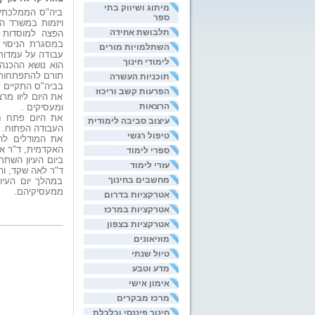
מיתוג ושיווק בתי
ביה"ס הממלכתי-ד
ספר
ויזמות במשרד ה
תלבושת אחידה
הפצה למוסדות חי
במסגרת הניסוי 
השתלמויות מורים
עבודה על עמדות,
לימודי חינוך
הוא נושא ההכנה
תורם להתפתחות ה
תוכניות העשרה
בביה"ס התקיים ל
הפרעות קשב וריכוז
את היום ליוו מר
הרצאות
ומעסיקים .
את היום פתח ח"
עיצוב סביבה לימודית
העבודה הפתוח.
טיפול רגשי
את המודלים לה
האקדמית, ד"ר איר
ספרי לימוד
ביום העיון השתתפ
עזרי לימוד
ד"ר לאה שקד, וה
מחשבים בחינוך
במהלך יום העיו
ממעסיקיהם.
אטרקציות בדרום
אטרקציות במרכז
אטרקציות בצפון
מוזיאונים
טיול שנתי
מדע וטבע
אימון אישי
מרכז מבקרים
חינוך פיננסי וכלכלת