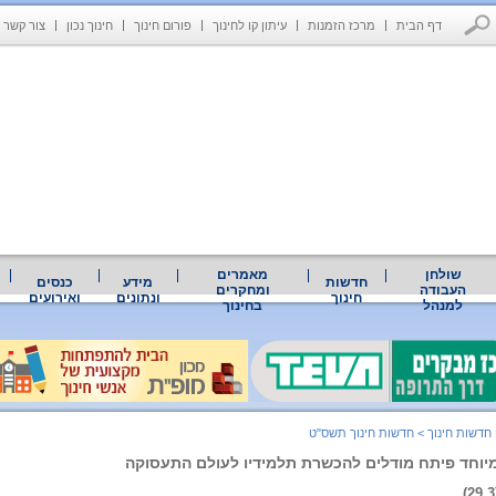
דף הבית
מרכז הזמנות
עיתון קו לחינוך
פורום חינוך
חינוך נכון
צור קשר
שולחן
מאמרים
חדשות
מידע
כנסים
העבודה
ומחקרים
חינוך
ונתונים
ואירועים
למנהל
בחינוך
 חדשות חינוך
>
חדשות חינוך תשס"ט
מיוחד פיתח מודלים להכשרת תלמידיו לעולם התעסוקה