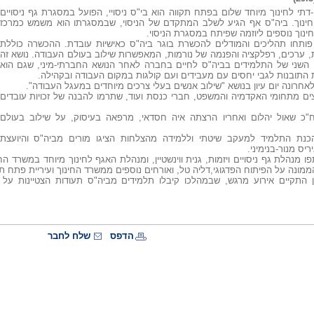
תי לחינוך מיוחד שלום בפתח תקווה הוא בי"ס ניסויי, הפועל במסגרת גף ניסויים
חינוך. ביה"ס אף הגיע לשלב המתקדם של הניסוי, שבמסגרתו הוא משמש כמרכז
נוך נוספים ליוזמה שפיתח במסגרת הניסוי.
פותחו תהליכים והמודלים להכשרת בוגר ביה"ס כאישיות עובדת. ההכשרה כוללת
 ערכים, רפלקציה והפנמה של נורמות, המאפשרות שילוב בעולם העבודה. נושא זה
 השני של התלמידים בביה"ס לחיים בחברה לאחר הנושא החברתי-מיני, שגם הוא
תובנות לגבי יחסים עם מעבידים ועם קולגות במקום העבודה ובקהילה.
אחרונה יום עיון בנושא "שילוב אנשים בעלי צרכים מיוחדים במעגל העבודה".
צים מתחומי האקדמיה והמשפט, חברי כנסת ועוד, שתרמו להבנה של זכויות עובדים
כ שאול יהלום ואחריו הרצתה איה חסדאי, מרפאה בעיסוק, על שילוב בעולם
כנת התלמיד למעקב שיטתי וללמידה מהצלחות הציגו מורים מביה"ס והיועצת
יס מנור-בנימיני.
ו מנהלת גף ניסויים ויזמות, גנית ווינשטיין, ומנהלת האגף לחינוך מיוחד במשרד הח
ממונה על הפיתוח הפדגוגי,דליה טל, ואורחים נוספים ממשרד החינוך ועיריית פתח תק
ן התקיים אירוע מרגש, שבמהלכו קיבלו תלמידים מביה"ס תעודות הצטיינות ע
הדפס
שלח לחבר