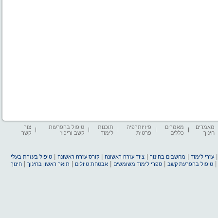
מאמרים
מאמרים
פיזיותרפיה
תוכנות
טיפול בהפרעות
צור
חינוך
כללים
פרטית
לימוד
קשב וריכוז
קשר
|
|
|
|
עזרי לימוד
מחשבים בחינוך
ציוד עזרה ראשונה
קורס עזרה ראשונה
טיפול בעזרת בעלי
|
|
|
|
טיפול בהפרעת קשב
ספרי לימוד משומשים
אבטחת טיולים
תואר ראשון בחינוך
חינוך