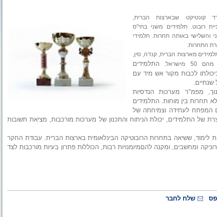
רד קונטיקט שבארצות הברית,
ית רובוט. תלמידים משני בתי"ס
י והשלישי באותה תחרות. תלמידי
רת התחרות.
למידים מארצות הברית, קנדה,
סין,
התלמידים
כולתו לכבות מקור אש מיד עם
 שנתיים.
ך, מפמ"ר מערכות הנדסיות
לא תחרות בין מוחות. התלמידים
הם המפתח לעתידה וצמיחתה של
וצרת של התלמידים, יכולת הניתוח והתכנון של מערכות מורכבות, מציאת תשובות
ל הרובוט מהווה חלק מעבודת גמר-חקר בהיקף של 5 יחידות לימוד, ששיאה בתחרות הרובוטיקה הבינלאומית בארצות הברית. עבודת החקר
קה ומחשבים, ומקנה להםמיומנויות רבות, הכוללות פתרון בעיות מורכבות לצד
פס
שלח לחבר