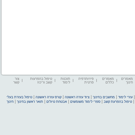
מאמרים
מאמרים
פיזיותרפיה
תוכנות
טיפול בהפרעות
צור
חינוך
כללים
פרטית
לימוד
קשב וריכוז
קשר
|
|
|
|
עזרי לימוד
מחשבים בחינוך
ציוד עזרה ראשונה
קורס עזרה ראשונה
טיפול בעזרת בעלי
|
|
|
|
טיפול בהפרעת קשב
ספרי לימוד משומשים
אבטחת טיולים
תואר ראשון בחינוך
חינוך