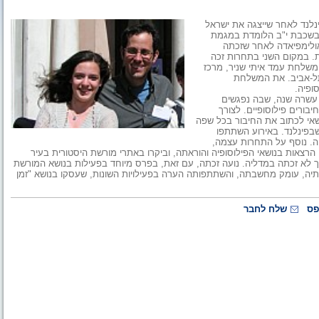
נלנד לאחר שייצגה את ישראל
וסופיה (IPO). דליהו, תלמידה בשכבת י"ב הלומדת במגמת
אולימפיאדה לאחר שזכתה
ת. במקום השני בתחרות זכה
משלחת עמד איתי שניר, מרכז
 תל-אביב. את המשלחת
ופיה.
 עשרה שנה, שבה נפגשים
בורים פילוסופיים. לצורך
שאי לכתוב את החיבור בכל שפה
בפינלנד. באירוע השתתפו
 ואיטליה. נוסף על התחרות עצמה,
הרצאות בנושאי הפילוסופיה והוראתה, וביקרו באתרי מורשת היסטורית בעיר
ך לא זכתה במדליה. נועה זכתה, עם זאת, בפרס מיוחד בפעילות בנושא המורשת
תיה, עומק מחשבתה, והשתתפותה הערה בפעילויות השונות, שעסקו בנושא "זמן
פס
שלח לחבר