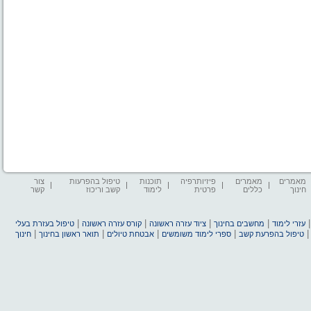
מאמרים
מאמרים
פיזיותרפיה
תוכנות
טיפול בהפרעות
צור
חינוך
כללים
פרטית
לימוד
קשב וריכוז
קשר
|
|
|
|
עזרי לימוד
מחשבים בחינוך
ציוד עזרה ראשונה
קורס עזרה ראשונה
טיפול בעזרת בעלי
|
|
|
|
טיפול בהפרעת קשב
ספרי לימוד משומשים
אבטחת טיולים
תואר ראשון בחינוך
חינוך